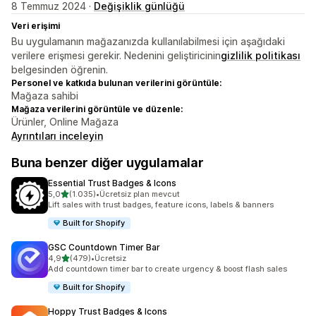
8 Temmuz 2024 ·
Değişiklik günlüğü
Veri erişimi
Bu uygulamanın mağazanızda kullanılabilmesi için aşağıdaki
verilere erişmesi gerekir. Nedenini geliştiricinin
gizlilik politikası
belgesinden öğrenin.
Personel ve katkıda bulunan verilerini görüntüle:
Mağaza sahibi
Mağaza verilerini görüntüle ve düzenle:
Ürünler, Online Mağaza
Ayrıntıları inceleyin
Buna benzer diğer uygulamalar
Essential Trust Badges & Icons
5 yıldız üzerinden
5,0
(1.035)
•
Ücretsiz plan mevcut
toplam 1035 değerlendirme
Lift sales with trust badges, feature icons, labels & banners
Built for Shopify
GSC Countdown Timer Bar
5 yıldız üzerinden
4,9
(479)
•
Ücretsiz
toplam 479 değerlendirme
Add countdown timer bar to create urgency & boost flash sales
Built for Shopify
Hoppy Trust Badges & Icons