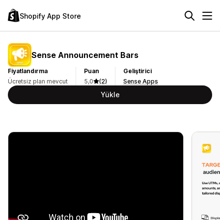
Shopify App Store
Sense Announcement Bars
Fiyatlandırma
Puan
Geliştirici
Ücretsiz plan mevcut
5,0
(2)
Sense Apps
Yükle