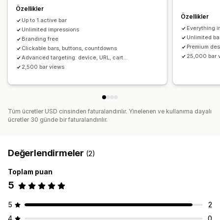
Davranış hedefleme
Özellikler
Özellikler
Up to 1 active bar
Analizler ve raporlama
Everything i
Unlimited impressions
Davranış takibi
Performans takibi
Müşteri segmentleri
Unlimited ba
Branding free
Premium des
Clickable bars, buttons, countdowns
25,000 bar 
Advanced targeting: device, URL, cart...
2,500 bar views
Tüm ücretler USD cinsinden faturalandırılır. Yinelenen ve kullanıma dayalı
ücretler 30 günde bir faturalandırılır.
Değerlendirmeler
(2)
Toplam puan
5
5
2
4
0