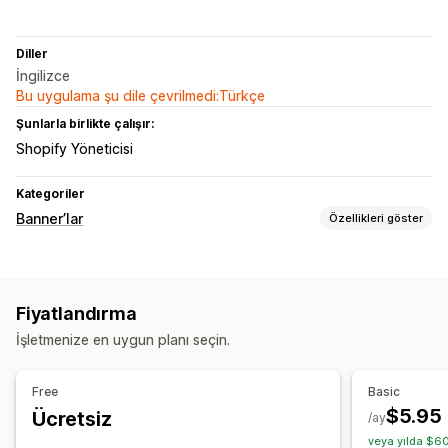
Diller
İngilizce
Bu uygulama şu dile çevrilmedi:Türkçe
Şunlarla birlikte çalışır:
Shopify Yöneticisi
Kategoriler
Banner’lar
Özellikleri göster
Banner türü
Duyuru çubuğu
Fiyatlandırma
Özelleştirme
İşletmenize en uygun planı seçin.
Banner konumu
Animasyonlar
Yapışkan ekran
Bağlantılar ve düğmeler
Arka planlar
Renk ve yazı tipi
Free
Basic
Özel CSS
Emojiler
Çoklu dil
Mobil duyarlı
Zamanlama
$5.95
Ücretsiz
/ay
Coğrafi hedefleme
Kampanya hedeflemesi
veya yılda $60