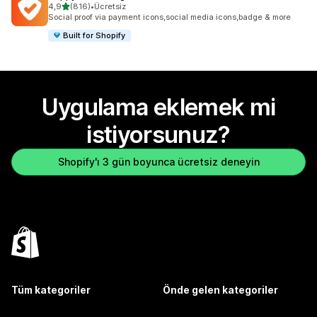
5 yıldız üzerinden
4,9
(816)
•
Ücretsiz
toplam 816 değerlendirme
Social proof via payment icons,social media icons,badge & more
Built for Shopify
Uygulama eklemek mi
istiyorsunuz?
Shopify'ı 3 gün boyunca ücretsiz deneyin
Tüm kategoriler
Önde gelen kategoriler