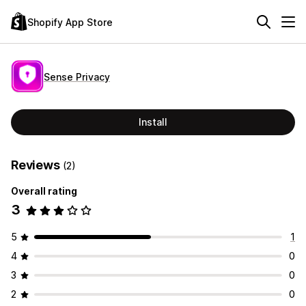
Shopify App Store
Sense Privacy
Install
Reviews
(2)
Overall rating
3
5
1
4
0
3
0
2
0