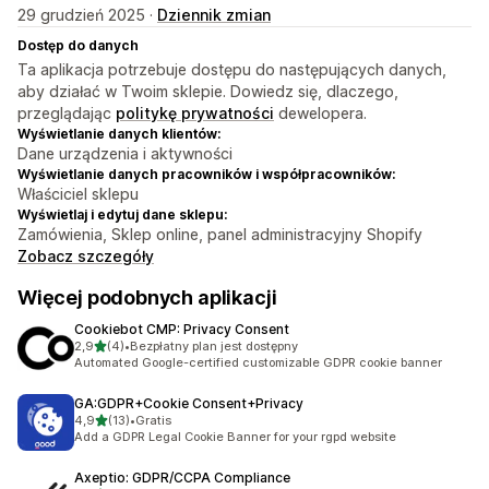
29 grudzień 2025 ·
Dziennik zmian
Dostęp do danych
Ta aplikacja potrzebuje dostępu do następujących danych,
aby działać w Twoim sklepie. Dowiedz się, dlaczego,
przeglądając
politykę prywatności
dewelopera.
Wyświetlanie danych klientów:
Dane urządzenia i aktywności
Wyświetlanie danych pracowników i współpracowników:
Właściciel sklepu
Wyświetlaj i edytuj dane sklepu:
Zamówienia, Sklep online, panel administracyjny Shopify
Zobacz szczegóły
Więcej podobnych aplikacji
Cookiebot CMP: Privacy Consent
na 5 gwiazdek
2,9
(4)
•
Bezpłatny plan jest dostępny
Łączna liczba recenzji: 4
Automated Google-certified customizable GDPR cookie banner
GA:GDPR+Cookie Consent+Privacy
na 5 gwiazdek
4,9
(13)
•
Gratis
Łączna liczba recenzji: 13
Add a GDPR Legal Cookie Banner for your rgpd website
Axeptio: GDPR/CCPA Compliance