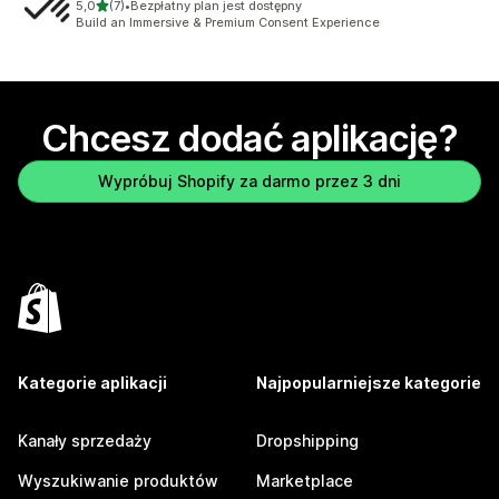
na 5 gwiazdek
5,0
(7)
•
Bezpłatny plan jest dostępny
Łączna liczba recenzji: 7
Build an Immersive & Premium Consent Experience
Chcesz dodać aplikację?
Wypróbuj Shopify za darmo przez 3 dni
Kategorie aplikacji
Najpopularniejsze kategorie
Kanały sprzedaży
Dropshipping
Wyszukiwanie produktów
Marketplace