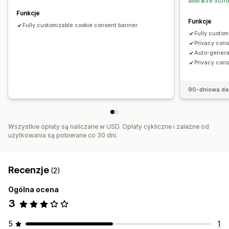
albo $39.50/ro
Funkcje
Funkcje
Fully customizable cookie consent banner
Fully custom
Privacy cons
Auto-genera
Privacy con
90-dniowa da
Wszystkie opłaty są naliczane w USD. Opłaty cykliczne i zależne od
użytkowania są pobierane co 30 dni.
Recenzje
(2)
Ogólna ocena
3
5
1