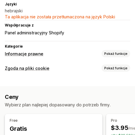
Języki
hebrajski
Ta aplikacja nie została przetłumaczona na język Polski
Współpracuje z
Panel administracyjny Shopify
Kategorie
Informacje prawne
Pokaż funkcje
Zgodność
Zgoda na pliki cookie
Pokaż funkcje
Prywatność danych
Zasady i warunki
Zarządzanie polityką
Opcje wyświetlania
Link do polityki
Projekt banera
Niestandardowy tekst
Ceny
Responsywność na urządzeniach mobilnych
Wybierz plan najlepiej dopasowany do potrzeb firmy.
Zgodność z przepisami dot. prywatności
Generator polityk
Free
Pro
$3.95
Gratis
/mi