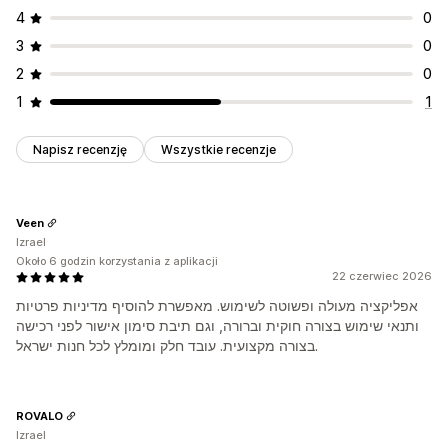
4
0
3
0
2
0
1
1
Napisz recenzję
Wszystkie recenzje
Veen
Izrael
Około 6 godzin korzystania z aplikacji
22 czerwiec 2026
אפליקציה מעולה ופשוטה לשימוש. מאפשרת להוסיף מדיניות פרטיות
ותנאי שימוש בצורה חוקית וברורה, וגם תיבת סימון אישור לפני רכישה
בצורה מקצועית. עובד חלק ומומלץ לכל חנות ישראל.
ROVALO
Izrael