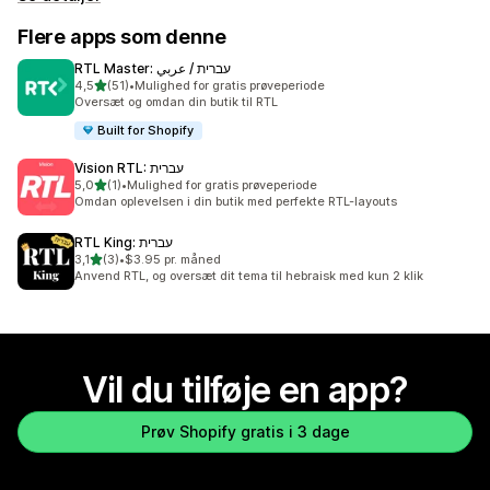
Flere apps som denne
RTL Master: עברית / عربي
ud af 5 stjerner
4,5
(51)
•
Mulighed for gratis prøveperiode
51 anmeldelser i alt
Oversæt og omdan din butik til RTL
Built for Shopify
Vision RTL: עברית
ud af 5 stjerner
5,0
(1)
•
Mulighed for gratis prøveperiode
1 anmeldelser i alt
Omdan oplevelsen i din butik med perfekte RTL-layouts
RTL King: עברית
ud af 5 stjerner
3,1
(3)
•
$3.95 pr. måned
3 anmeldelser i alt
Anvend RTL, og oversæt dit tema til hebraisk med kun 2 klik
Vil du tilføje en app?
Prøv Shopify gratis i 3 dage