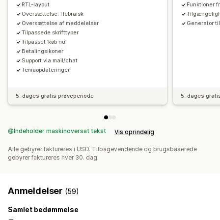
RTL-layout
Funktioner 
Oversættelse: Hebraisk
Tilgængeli
Oversættelse af meddelelser
Generator ti
Tilpassede skrifttyper
Tilpasset ’køb nu’
Betalingsikoner
Support via mail/chat
Temaopdateringer
5-dages gratis prøveperiode
5-dages grati
Indeholder maskinoversat tekst
Vis oprindelig
Alle gebyrer faktureres i USD. Tilbagevendende og brugsbaserede
gebyrer faktureres hver 30. dag.
Anmeldelser
(59)
Samlet bedømmelse