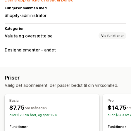
Fungerer sammen med
Shopify-administrator
Kategorier
Valuta og oversættelse
Vis funktioner
Sprogoversættelse
Designelementer – andet
Masseoversættelse
Manuel oversættelse
Sprogskifter
Priser
Vælg det abonnement, der passer bedst til din virksomhed.
Basic
Pro
$7.75
$14.75
om måneden
om
eller $79 om året, og spar 15 %
eller $149 om 
Funktioner
Funktioner