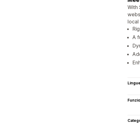
With 
websi
local
Rig
A f
Dyn
Add
Enh
Lingu
Funzi
Categ