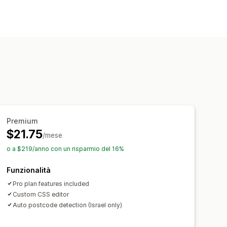
nuale
Commutatore di lingua
Premium
$21.75
/mese
o a $219/anno con un risparmio del 16%
Funzionalità
Pro plan features included
Custom CSS editor
Auto postcode detection (Israel only)