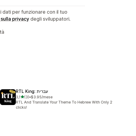
dati per funzionare con il tuo
 sulla privacy
degli sviluppatori.
ità
RTL King: עברית
stelle su 5
3,1
(3)
•
$3.95/mese
3 recensioni totali
RTL And Translate Your Theme To Hebrew With Only 2
clicks!