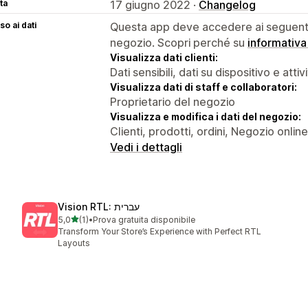
ta
17 giugno 2022 ·
Changelog
o ai dati
Questa app deve accedere ai seguenti 
negozio. Scopri perché su
informativa
Visualizza dati clienti:
Dati sensibili, dati su dispositivo e attiv
Visualizza dati di staff e collaboratori:
Proprietario del negozio
Visualizza e modifica i dati del negozio:
Clienti, prodotti, ordini, Negozio online
Vedi i dettagli
Vision RTL: עברית
stelle su 5
5,0
(1)
•
Prova gratuita disponibile
1 recensioni totali
Transform Your Store’s Experience with Perfect RTL
Layouts