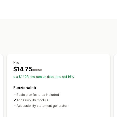
Traduzione in blocco
Traduzione ma
Pro
$14.75
/mese
o a $149/anno con un risparmio del 16%
Funzionalità
Basic plan features included
Accessibility module
Accessibility statement generator