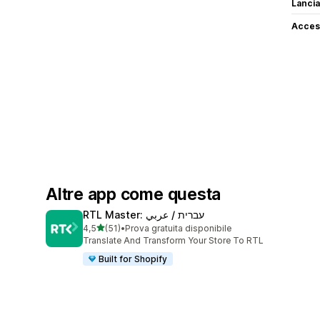
Lancia
Access
Altre app come questa
RTL Master: עברית / عربي
stelle su 5
4,5
(51)
•
Prova gratuita disponibile
51 recensioni totali
Translate And Transform Your Store To RTL
Built for Shopify