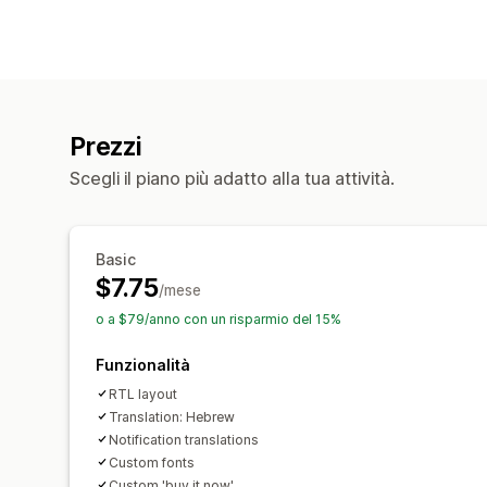
Prezzi
Scegli il piano più adatto alla tua attività.
Basic
$7.75
/mese
o a $79/anno con un risparmio del 15%
Funzionalità
RTL layout
Translation: Hebrew
Notification translations
Custom fonts
Custom 'buy it now'