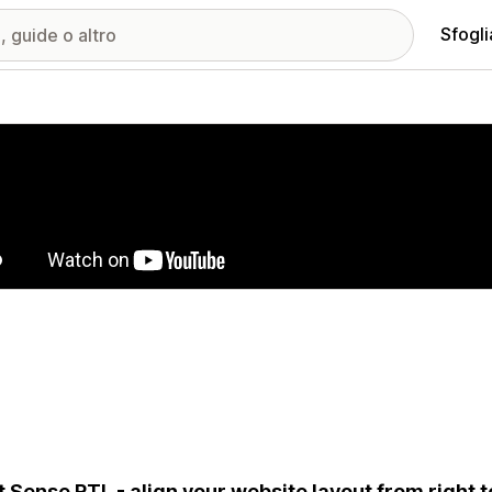
Sfogli
ria immagini in evidenza
 Sense RTL - align your website layout from right to