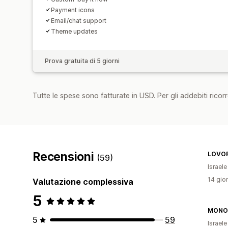
Payment icons
Email/chat support
Theme updates
Prova gratuita di 5 giorni
Tutte le spese sono fatturate in USD. Per gli addebiti ricorre
Recensioni
LOVO
(59)
Israele
14 gior
Valutazione complessiva
5
MONO
5
59
Israele