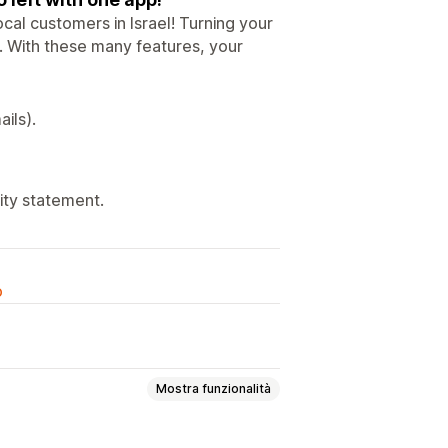
al customers in Israel! Turning your
t. With these many features, your
ils).
lity statement.
o
Mostra funzionalità