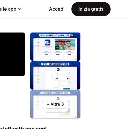
a le app
Accedi
Inizia gratis
+ Altre 3
 left with one app!