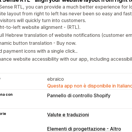
Sense RTL, you can provide a much better experience for loc
te layout from right to left has never been so easy and fas
 visitors will quickly turn into customers.
ht-to-left website alignment - (RTL).
ull Hebrew translation of website notifications (customer ema
amic button translation - Buy now.
 payment icons with a single click..
ance website accessibility with our app, including accessibi
e
ebraico
Questa app non è disponibile in Italian
ona con
Pannello di controllo Shopify
orie
Valute e traduzioni
Traduzione in lingua
Elementi di progettazione - Altro