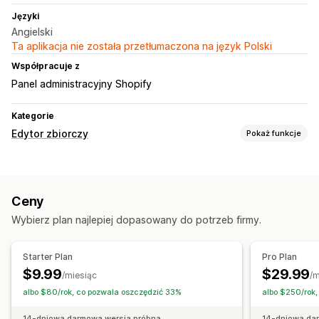
Języki
Angielski
Ta aplikacja nie została przetłumaczona na język Polski
Współpracuje z
Panel administracyjny Shopify
Kategorie
Edytor zbiorczy
Pokaż funkcje
Edytowalne zasoby
Obrazy
Ceny
Działania
Wybierz plan najlepiej dopasowany do potrzeb firmy.
Uaktualnienia SEO
Asystent AI
Edycja zbiorcza
Starter Plan
Pro Plan
$9.99
$29.99
/miesiąc
/m
albo $80/rok, co pozwala oszczędzić 33%
albo $250/rok,
14-dniowa darmowa wersja próbna
14-dniowa da