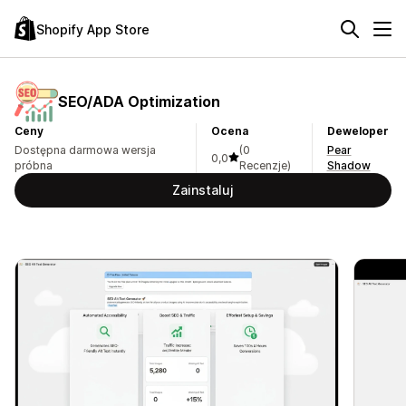
Shopify App Store
SEO/ADA Optimization
Ceny
Ocena
Deweloper
Dostępna darmowa wersja
(0
Pear
0,0
próbna
Recenzje)
Shadow
Zainstaluj