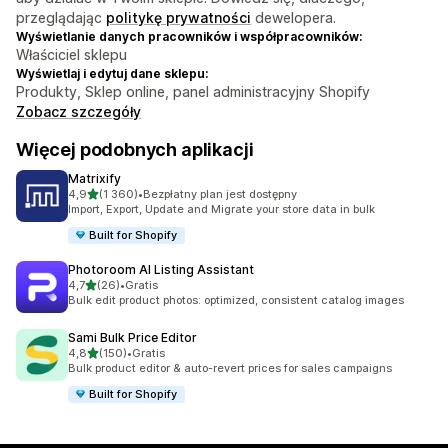
przeglądając
politykę prywatności
dewelopera.
Wyświetlanie danych pracowników i współpracowników:
Właściciel sklepu
Wyświetlaj i edytuj dane sklepu:
Produkty, Sklep online, panel administracyjny Shopify
Zobacz szczegóły
Więcej podobnych aplikacji
Matrixify
na 5 gwiazdek
4,9
(1 360)
•
Bezpłatny plan jest dostępny
Łączna liczba recenzji: 1360
Import, Export, Update and Migrate your store data in bulk
Built for Shopify
Photoroom AI Listing Assistant
na 5 gwiazdek
4,7
(26)
•
Gratis
Łączna liczba recenzji: 26
Bulk edit product photos: optimized, consistent catalog images
Sami Bulk Price Editor
na 5 gwiazdek
4,8
(150)
•
Gratis
Łączna liczba recenzji: 150
Bulk product editor & auto-revert prices for sales campaigns
Built for Shopify