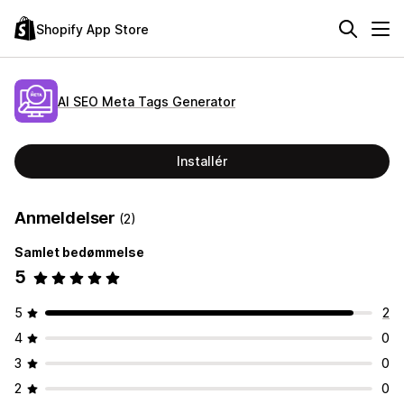
Shopify App Store
AI SEO Meta Tags Generator
Installér
Anmeldelser
(2)
Samlet bedømmelse
5
5
2
4
0
3
0
2
0