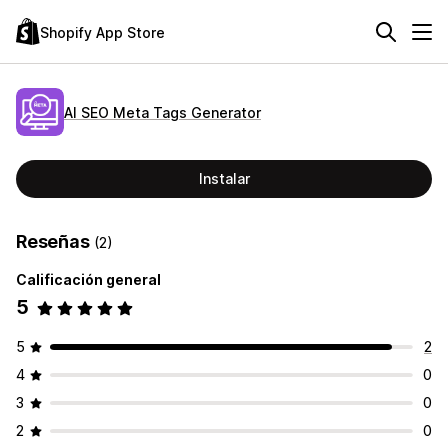
Shopify App Store
AI SEO Meta Tags Generator
Instalar
Reseñas
(2)
Calificación general
5
5
2
4
0
3
0
2
0