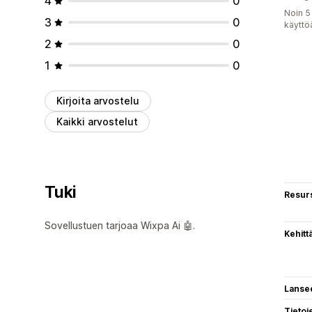
4
0
Noin 5
3
0
käyttö
2
0
1
0
Kirjoita arvostelu
Kaikki arvostelut
Tuki
Resurs
Sovellustuen tarjoaa Wixpa Ai 🤖.
Kehitt
Lanse
Tietoj