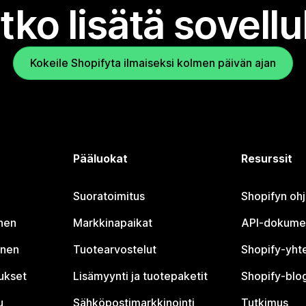
tko lisätä sovell
Kokeile Shopifyta ilmaiseksi kolmen päivän ajan
Pääluokat
Resurssit
Suoratoimitus
Shopifyn oh
nen
Markkinapaikat
API-dokume
inen
Tuotearvostelut
Shopify-yht
tukset
Lisämyynti ja tuotepaketit
Shopify-blog
u
Sähköpostimarkkinointi
Tutkimus