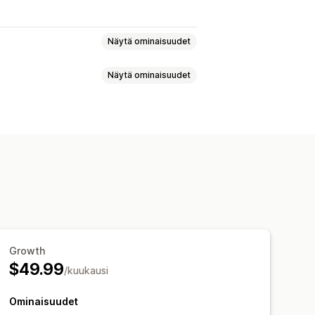
Näytä ominaisuudet
Näytä ominaisuudet
et
Joukkomuokkaus
Metadatan optimointi
SEO-otsikot
Blogipostaukset
n hakukoneoptimointi
Growth
$49.99
/kuukausi
Ominaisuudet