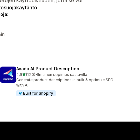
etojen käyttöoikeuden, jotta se voi
tosuojakäytäntö
.
oja:
in
Avada AI Product Description
/ 5 tähteä
4,9
(120)
•
Ilmainen sopimus saatavilla
120 arvostelua yhteensä
Generate product descriptions in bulk & optimize SEO
with AI
Built for Shopify