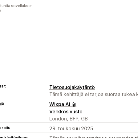
 tuntia sovelluksen
ä
sit
Tietosuojakäytäntö
Tämä kehittäjä ei tarjoa suoraa tukea k
äjä
Wixpa Ai 🤖
Verkkosivusto
London, BFP, GB
erattu
29. toukokuu 2025
en käyttöoikeus