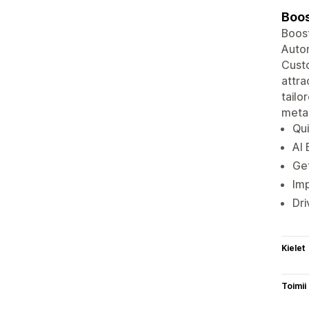
Boos
Boost
Autom
Custo
attra
tailo
meta 
Qui
AI 
Get
Imp
Dri
Kielet
Toimii