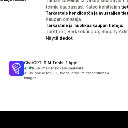
Tämän sovellus tarvitsee seuraavien ti
toimia kaupassasi. Katso kehittäjän
tie
Tarkastele henkilöstön ja avustajien tiet
Kaupan omistaja
Tarkastele ja muokkaa kaupan tietoja:
Tuotteet, Verkkokauppa, Shopify Adm
Näytä tiedot
ChatGPT: 9 AI Tools, 1 App!
/ 5 tähteä
4,1
(62)
•
Ilmainen kokeilu saatavilla
62 arvostelua yhteensä
All-in-one AI for SEO, blogs, product descriptions &
Images