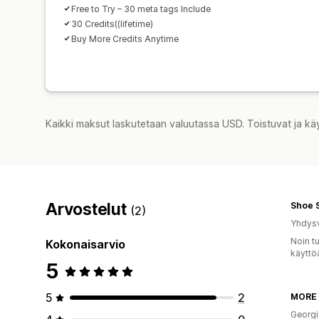
Free to Try – 30 meta tags Include
30 Credits((lifetime)
Buy More Credits Anytime
Kaikki maksut laskutetaan valuutassa USD. Toistuvat ja kä
Arvostelut
Shoe S
(2)
Yhdysv
Noin t
Kokonaisarvio
käyttö
5
5
2
MORE 
Georgi