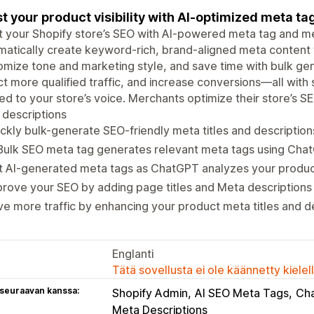
t your product visibility with AI-optimized meta ta
 your Shopify store’s SEO with AI-powered meta tag and me
atically create keyword-rich, brand-aligned meta content 
mize tone and marketing style, and save time with bulk gene
ct more qualified traffic, and increase conversions—all with
red to your store’s voice. Merchants optimize their store’s S
descriptions
ckly bulk-generate SEO-friendly meta titles and description
Bulk SEO meta tag generates relevant meta tags using Cha
 AI-generated meta tags as ChatGPT analyzes your product
rove your SEO by adding page titles and Meta descriptions
ve more traffic by enhancing your product meta titles and d
Englanti
Tätä sovellusta ei ole käännetty kiele
 seuraavan kanssa:
Shopify Admin
AI SEO Meta Tags
Ch
Meta Descriptions