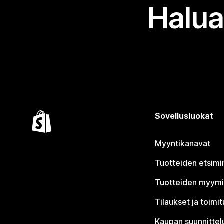
Halua
Sovellusluokat
Myyntikanavat
Tuotteiden etsimi
Tuotteiden myym
Tilaukset ja toimi
Kaupan suunnittel