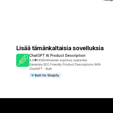
Lisää tämänkaltaisia sovelluksia
ChatGPT AI Product Description
/ 5 tähteä
4,9
(458)
•
Ilmainen sopimus saatavilla
458 arvostelua yhteensä
Generate SEO Friendly Product Descriptions With
ChatGPT - Bulk
Built for Shopify