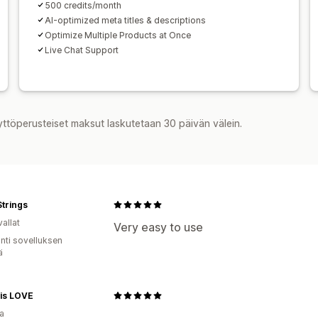
500 credits/month
AI-optimized meta titles & descriptions
Optimize Multiple Products at Once
Live Chat Support
yttöperusteiset maksut laskutetaan 30 päivän välein.
trings
allat
Very easy to use
unti sovelluksen
ä
is LOVE
a