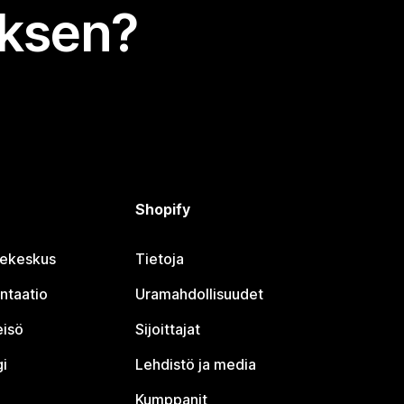
uksen?
Shopify
jekeskus
Tietoja
ntaatio
Uramahdollisuudet
eisö
Sijoittajat
i
Lehdistö ja media
Kumppanit