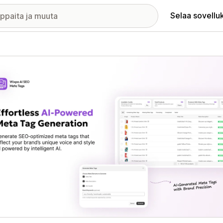
Selaa sovellu
elykuvagalleria