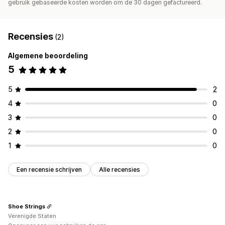
gebruik gebaseerde kosten worden om de 30 dagen gefactureerd.
Recensies
(2)
Algemene beoordeling
5
5
2
4
0
3
0
2
0
1
0
Een recensie schrijven
Alle recensies
Shoe Strings
Verenigde Staten