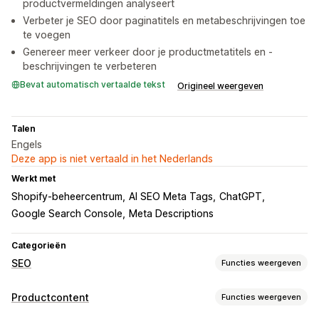
productvermeldingen analyseert
Verbeter je SEO door paginatitels en metabeschrijvingen toe
te voegen
Genereer meer verkeer door je productmetatitels en -
beschrijvingen te verbeteren
Bevat automatisch vertaalde tekst
Origineel weergeven
Talen
Engels
Deze app is niet vertaald in het Nederlands
Werkt met
Shopify-beheercentrum
AI SEO Meta Tags
ChatGPT
Google Search Console
Meta Descriptions
Categorieën
SEO
Functies weergeven
SEO-tools
Productcontent
Functies weergeven
Alt-tekst
Sitemaps
Metatags
Bulkbewerking