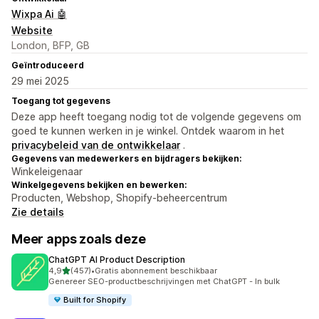
Wixpa Ai 🤖
Website
London, BFP, GB
Geïntroduceerd
29 mei 2025
Toegang tot gegevens
Deze app heeft toegang nodig tot de volgende gegevens om
goed te kunnen werken in je winkel. Ontdek waarom in het
privacybeleid van de ontwikkelaar
.
Gegevens van medewerkers en bijdragers bekijken:
Winkeleigenaar
Winkelgegevens bekijken en bewerken:
Producten, Webshop, Shopify-beheercentrum
Zie details
Meer apps zoals deze
ChatGPT AI Product Description
van 5 sterren
4,9
(457)
•
Gratis abonnement beschikbaar
457 recensies in totaal
Genereer SEO-productbeschrijvingen met ChatGPT - In bulk
Built for Shopify