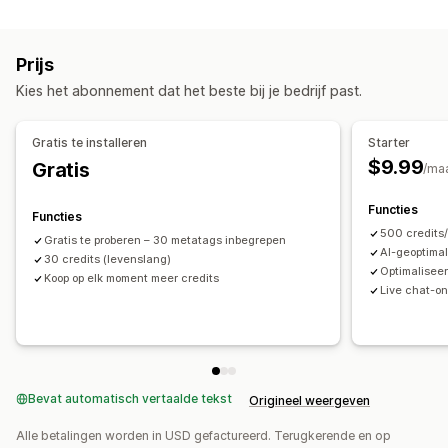
Contenttypes
AI-generatie
Contentoptimalisatie
Beschrijvingen
Titels
SEO-beschrijvingen
SEO-titels
Optimalisatie van metagegevens
Prijs
Blogposts
Gestructureerde gegevens
Prestaties bijhouden
Kies het abonnement dat het beste bij je bedrijf past.
Contentontwikkeling
SEO-score
Testen
Vertaling
Gratis te installeren
Starter
$9.99
Gratis
SEO
/ma
Blog-SEO
Collectie-SEO
URL-optimalisatie
Functies
Functies
500 credit
Gratis te proberen – 30 metatags inbegrepen
AI-geoptimal
30 credits (levenslang)
Optimaliseer
Koop op elk moment meer credits
Live chat-o
Bevat automatisch vertaalde tekst
Origineel weergeven
Alle betalingen worden in USD gefactureerd. Terugkerende en op