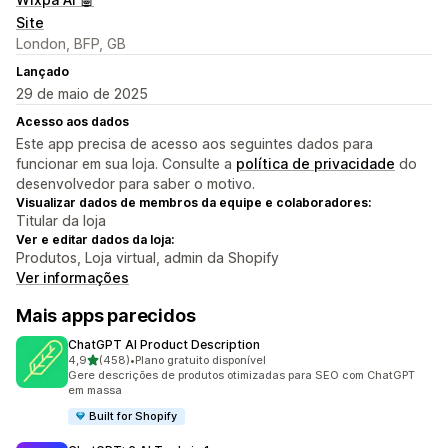
Site
London, BFP, GB
Lançado
29 de maio de 2025
Acesso aos dados
Este app precisa de acesso aos seguintes dados para
funcionar em sua loja. Consulte a
política de privacidade
do
desenvolvedor para saber o motivo.
Visualizar dados de membros da equipe e colaboradores:
Titular da loja
Ver e editar dados da loja:
Produtos, Loja virtual, admin da Shopify
Ver informações
Mais apps parecidos
ChatGPT AI Product Description
de 5 estrelas
4,9
(458)
•
Plano gratuito disponível
458 avaliações ao todo
Gere descrições de produtos otimizadas para SEO com ChatGPT
em massa
Built for Shopify