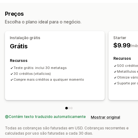
Descrições
Títulos
Descrições para SEO
Títulos de SEO
Otimização de conteúdo
Otimização de metadados
Preços
Posts do blog
Dados estruturados
Monitoramento de desempenho
Escolha o plano ideal para o negócio.
Criação de conteúdo
Pontuação de SEO
Testes
Tradução
Instalação grátis
Starter
$9.99
Grátis
SEO
/mê
SEO do blog
SEO da coleção
Otimização de URLs
Recursos
Recursos
500 crédito
Teste grátis: inclui 30 metatags
Metatítulos 
30 créditos (vitalícios)
Otimize vári
Compre mais créditos a qualquer momento
Suporte por
Contém texto traduzido automaticamente
Mostrar original
Todas as cobranças são faturadas em USD. Cobranças recorrentes e
calculadas por uso são faturadas a cada 30 dias.