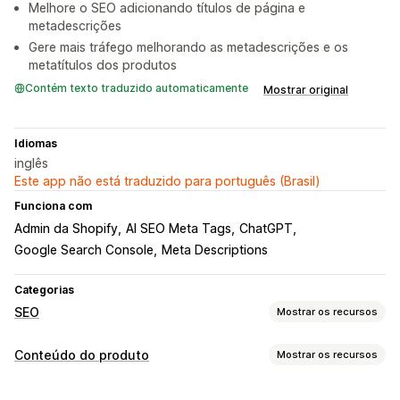
Melhore o SEO adicionando títulos de página e
metadescrições
Gere mais tráfego melhorando as metadescrições e os
metatítulos dos produtos
Contém texto traduzido automaticamente
Mostrar original
Idiomas
inglês
Este app não está traduzido para português (Brasil)
Funciona com
Admin da Shopify
AI SEO Meta Tags
ChatGPT
Google Search Console
Meta Descriptions
Categorias
SEO
Mostrar os recursos
Ferramentas de SEO
Conteúdo do produto
Mostrar os recursos
Texto alternativo
Mapa de sites
Metatags
Tipos de conteúdo
Edição em massa
Geração por IA