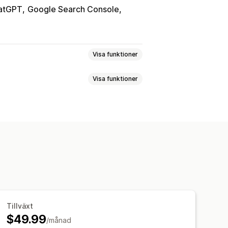
atGPT
Google Search Console
Visa funktioner
Visa funktioner
ataggar
Massredigering
ptimering av metadata
gar
SEO-titlar
Bloggposter
URL-optimering
Tillväxt
$49.99
/månad