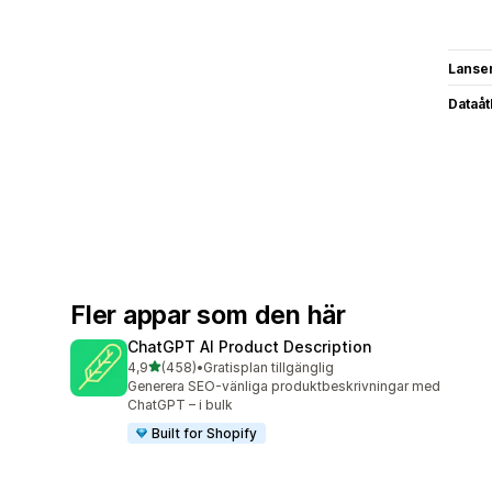
Lanse
Dataå
Fler appar som den här
ChatGPT AI Product Description
av 5 stjärnor
4,9
(458)
•
Gratisplan tillgänglig
458 recensioner totalt
Generera SEO-vänliga produktbeskrivningar med
ChatGPT – i bulk
Built for Shopify