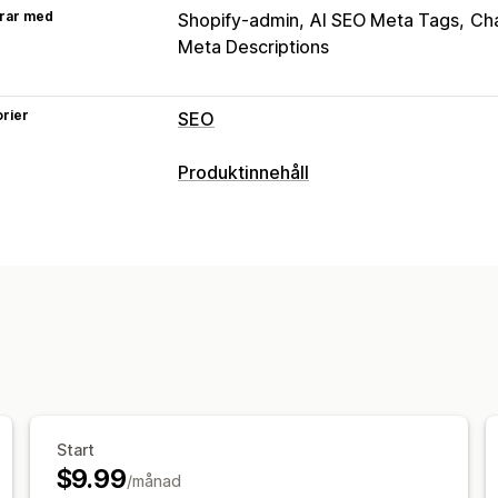
rar med
Shopify-admin
AI SEO Meta Tags
Ch
Meta Descriptions
rier
SEO
SEO-verktyg
Produktinnehåll
Alternativtext
Webbplatskartor
Met
Innehållstyper
AI-generering
Innehållsoptimering
O
Beskrivningar
Titlar
SEO-beskrivnin
Övervakning av prestanda
Strukturerade data
SEO-poäng
Testning
Skapande av innehåll
Översättning
SEO
SEO för blogg
SEO för produktserie
Start
$9.99
/månad