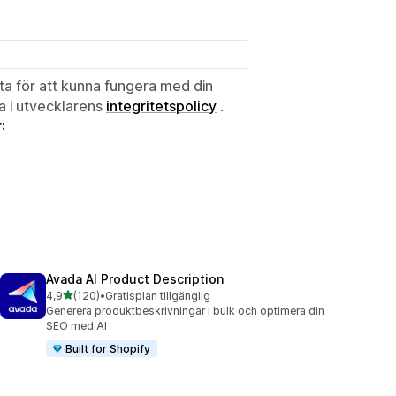
ata för att kunna fungera med din
ta i utvecklarens
integritetspolicy
.
:
Avada AI Product Description
av 5 stjärnor
4,9
(120)
•
Gratisplan tillgänglig
120 recensioner totalt
Generera produktbeskrivningar i bulk och optimera din
SEO med AI
Built for Shopify