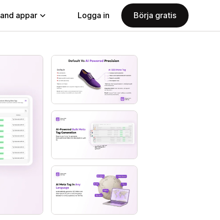
land appar
Logga in
Börja gratis