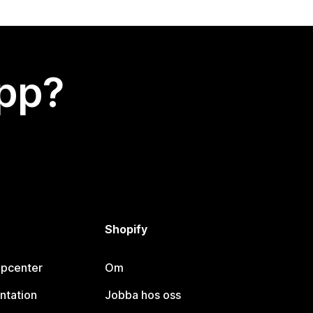
app?
Shopify
lpcenter
Om
ntation
Jobba hos oss