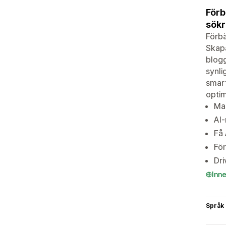
Förb
sökr
Förbä
Skapa
blogg
synli
smart
optim
Mas
AI
Få 
För
Dri
Inn
Språk