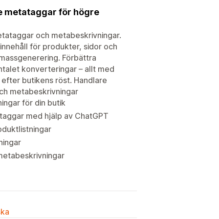
e metataggar för högre
etataggar och metabeskrivningar.
nehåll för produkter, sidor och
 massgenerering. Förbättra
ntalet konverteringar – allt med
efter butikens röst. Handlare
och metabeskrivningar
ngar för din butik
taggar med hjälp av ChatGPT
duktlistningar
ningar
 metabeskrivningar
ska