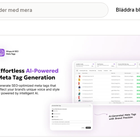
Bläddra b
ri med utvalda bilder