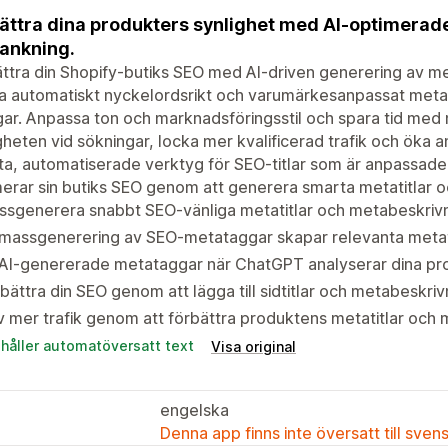
ättra dina produkters synlighet med AI-optimerad
ankning.
ttra din Shopify-butiks SEO med AI-driven generering av m
 automatiskt nyckelordsrikt och varumärkesanpassat metain
ar. Anpassa ton och marknadsföringsstil och spara tid med
gheten vid sökningar, locka mer kvalificerad trafik och öka a
a, automatiserade verktyg för SEO-titlar som är anpassade 
erar sin butiks SEO genom att generera smarta metatitlar 
sgenerera snabbt SEO-vänliga metatitlar och metabeskrivni
-massgenerering av SEO-metataggar skapar relevanta meta
AI-genererade metataggar när ChatGPT analyserar dina pro
bättra din SEO genom att lägga till sidtitlar och metabeskriv
v mer trafik genom att förbättra produktens metatitlar och
ehåller automatöversatt text
Visa original
engelska
Denna app finns inte översatt till sven