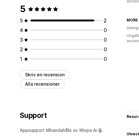
använd
5
5
2
MORE 
Georgi
4
0
Ungefä
3
0
använd
2
0
1
0
Skriv en recension
Alla recensioner
Support
Resur
Appsupport tillhandahålls av Wixpa Ai 🤖.
Utvec