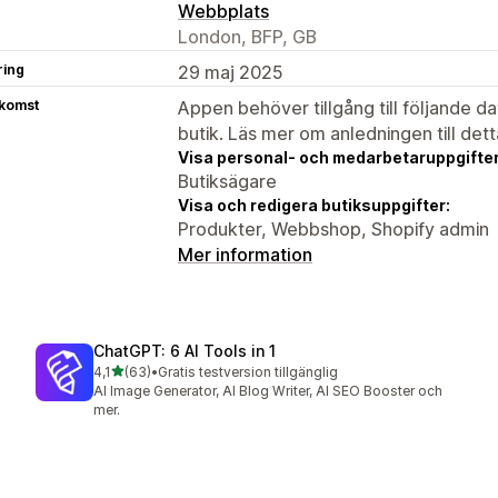
Webbplats
London, BFP, GB
ring
29 maj 2025
tkomst
Appen behöver tillgång till följande d
butik. Läs mer om anledningen till det
Visa personal- och medarbetaruppgifter
Butiksägare
Visa och redigera butiksuppgifter:
Produkter, Webbshop, Shopify admin
Mer information
ChatGPT: 6 AI Tools in 1
av 5 stjärnor
4,1
(63)
•
Gratis testversion tillgänglig
63 recensioner totalt
AI Image Generator, AI Blog Writer, AI SEO Booster och
mer.