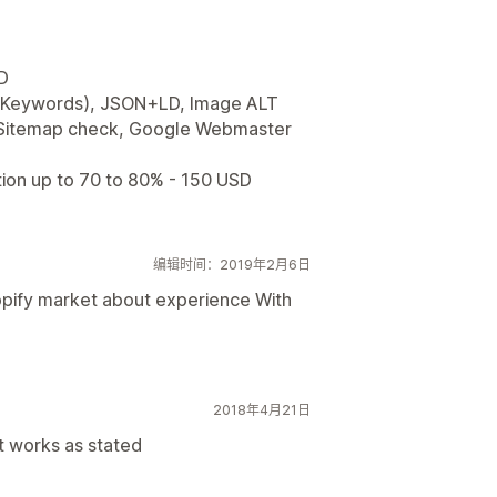
D
 & Keywords), JSON+LD, Image ALT
, Sitemap check, Google Webmaster
tion up to 70 to 80% - 150 USD
编辑时间：2019年2月6日
Shopify market about experience With
2018年4月21日
 it works as stated