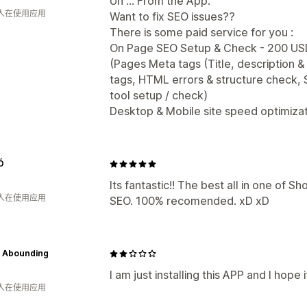
Uh ... From the App.
 人在使用应用
Want to fix SEO issues??
There is some paid service for you :
On Page SEO Setup & Check - 200 US
(Pages Meta tags (Title, description
tags, HTML errors & structure check
tool setup / check)
Desktop & Mobile site speed optimiza
Ó
Its fantastic!! The best all in one of 
 人在使用应用
SEO. 100% recomended. xD xD
 Abounding
I am just installing this APP and I hope
 人在使用应用