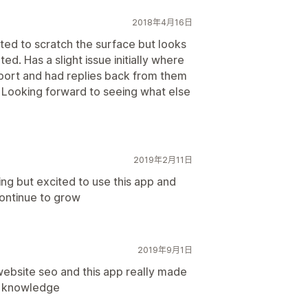
2018年4月16日
arted to scratch the surface but looks
ated. Has a slight issue initially where
port and had replies back from them
e. Looking forward to seeing what else
2019年2月11日
ing but excited to use this app and
continue to grow
2019年9月1日
ebsite seo and this app really made
tle knowledge