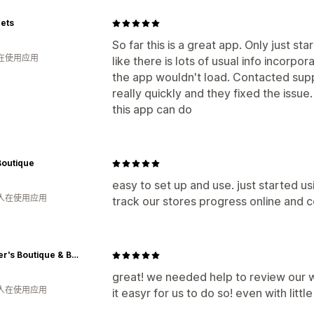
ets
So far this is a great app. Only just st
人在使用应用
like there is lots of usual info incorpor
the app wouldn't load. Contacted sup
really quickly and they fixed the issu
this app can do
Boutique
easy to set up and use. just started us
 人在使用应用
track our stores progress online and 
Dillinger's Boutique & Barbier
great! we needed help to review our w
 人在使用应用
it easyr for us to do so! even with lit