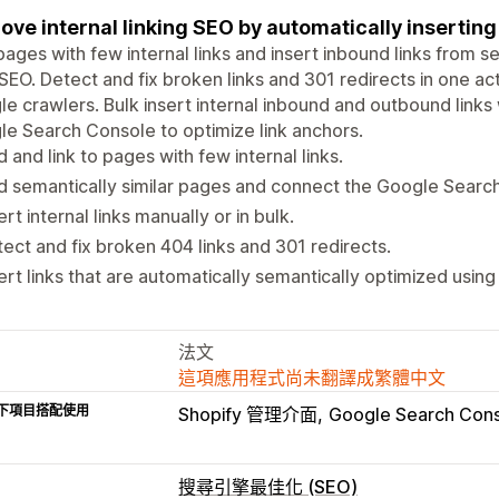
ove internal linking SEO by automatically insertin
pages with few internal links and insert inbound links from 
 SEO. Detect and fix broken links and 301 redirects in one a
e crawlers. Bulk insert internal inbound and outbound links
e Search Console to optimize link anchors.
d and link to pages with few internal links.
d semantically similar pages and connect the Google Searc
ert internal links manually or in bulk.
ect and fix broken 404 links and 301 redirects.
ert links that are automatically semantically optimized using 
法文
這項應用程式尚未翻譯成繁體中文
下項目搭配使用
Shopify 管理介面
Google Search Con
搜尋引擎最佳化 (SEO)