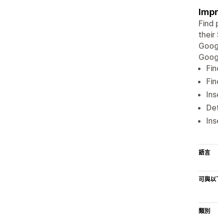
Impr
Find 
their
Googl
Googl
Fin
Fin
Ins
Det
Ins
語言
可與以
類別