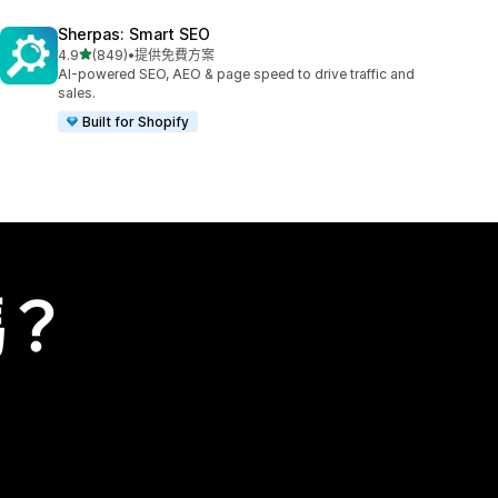
Sherpas: Smart SEO
滿分 5 顆星
4.9
(849)
•
提供免費方案
共有 849 則評價
AI-powered SEO, AEO & page speed to drive traffic and
sales.
Built for Shopify
嗎？