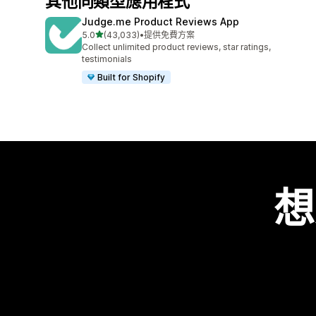
其他同類型應用程式
Judge.me Product Reviews App
滿分 5 顆星
5.0
(43,033)
•
提供免費方案
共有 43033 則評價
Collect unlimited product reviews, star ratings,
testimonials
Built for Shopify
想