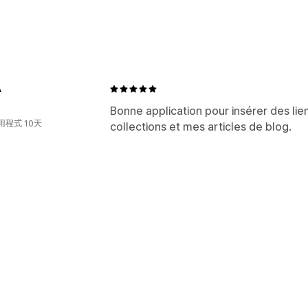
搜尋引擎最佳化 (SEO) 工具
故障連結
重新導向
404 頁面
大量編
追蹤成效
A
報告
分析
Bonne application pour insérer des li
用程式 10天
collections et mes articles de blog.