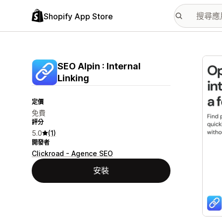
Shopify App Store
主要
SEO Alpin : Internal
Linking
定價
免費
評分
5.0
(1)
開發者
Clickroad - Agence SEO
安裝