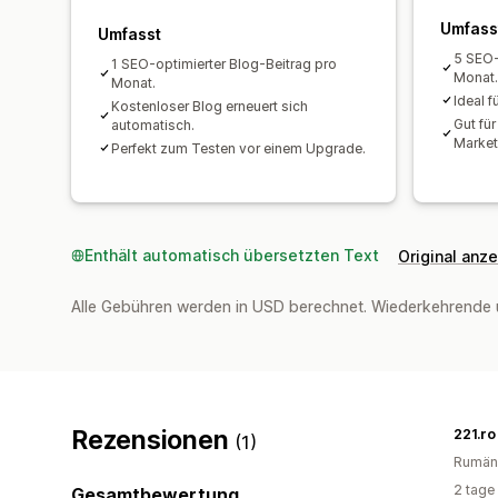
Umfass
Umfasst
5 SEO-
1 SEO-optimierter Blog-Beitrag pro
Monat.
Monat.
Ideal f
Kostenloser Blog erneuert sich
Gut für
automatisch.
Market
Perfekt zum Testen vor einem Upgrade.
Enthält automatisch übersetzten Text
Original anz
Alle Gebühren werden in USD berechnet. Wiederkehrende 
Rezensionen
221.ro
(1)
Rumän
2 tage
Gesamtbewertung