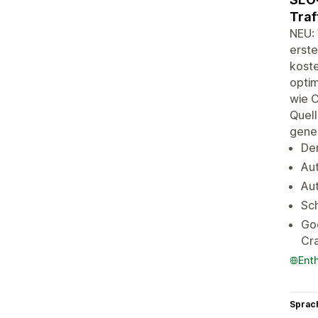
Traf
NEU: 
erste
koste
optim
wie C
Quell
gener
Der
Aut
Aut
Sc
Goo
Cra
Ent
Sprac