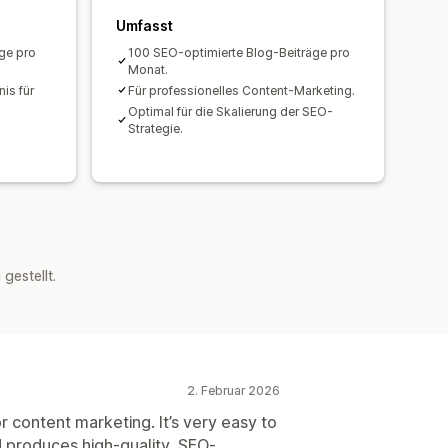
g der Rangliste
ng
Umfasst
Tests
ge pro
100 SEO-optimierte Blog-Beiträge pro
Monat.
is für
Für professionelles Content-Marketing.
Optimal für die Skalierung der SEO-
Strategie.
estellt.
2. Februar 2026
 content marketing. It’s very easy to
 produces high-quality, SEO-