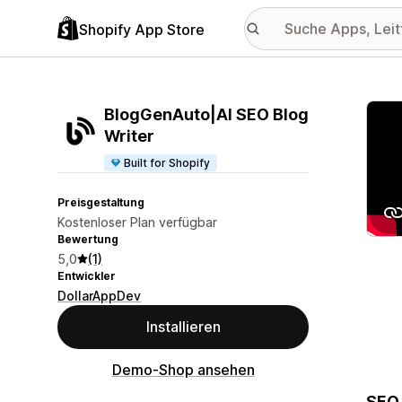
Shopify App Store
Vorge
BlogGenAuto|AI SEO Blog
Writer
Built for Shopify
Preisgestaltung
Kostenloser Plan verfügbar
Bewertung
5,0
(1)
Entwickler
DollarAppDev
Installieren
Demo-Shop ansehen
SEO-