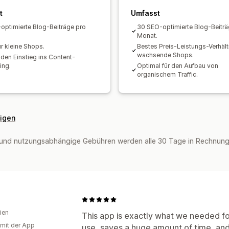
Analyse der Inhalte
Tracking
Trackin
Filterung
Benutzerdefiniertes Brandi
t
Umfasst
Conversion-Tracking
Website-Traffic
optimierte Blog-Beiträge pro
30 SEO-optimierte Blog-Beiträ
Monat.
ür kleine Shops.
Bestes Preis-Leistungs-Verhältn
wachsende Shops.
 den Einstieg ins Content-
ing.
Optimal für den Aufbau von
organischem Traffic.
eigen
und nutzungsabhängige Gebühren werden alle 30 Tage in Rechnung g
ien
This app is exactly what we needed for
 mit der App
use, saves a huge amount of time, and