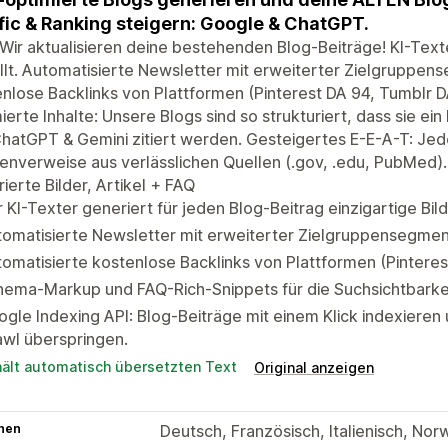
fic & Ranking steigern: Google & ChatGPT.
Wir aktualisieren deine bestehenden Blog-Beiträge! KI-Tex
llt. Automatisierte Newsletter mit erweiterter Zielgruppen
nlose Backlinks von Plattformen (Pinterest DA 94, Tumblr 
ierte Inhalte: Unsere Blogs sind so strukturiert, dass sie ei
hatGPT & Gemini zitiert werden. Gesteigertes E-E-A-T: Jede
enverweise aus verlässlichen Quellen (.gov, .edu, PubMed). 
ierte Bilder, Artikel + FAQ
 KI-Texter generiert für jeden Blog-Beitrag einzigartige Bild
omatisierte Newsletter mit erweiterter Zielgruppensegment
omatisierte kostenlose Backlinks von Plattformen (Pintere
hema-Markup und FAQ-Rich-Snippets für die Suchsichtbarke
gle Indexing API: Blog-Beiträge mit einem Klick indexieren
wl überspringen.
hält automatisch übersetzten Text
Original anzeigen
hen
Deutsch, Französisch, Italienisch, Nor