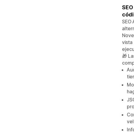
SEO 
cód
SEO A
alter
Noved
vista
ejec
🎁 La
comp
Aud
tie
Mod
ha
JSO
pr
Co
vel
Inf