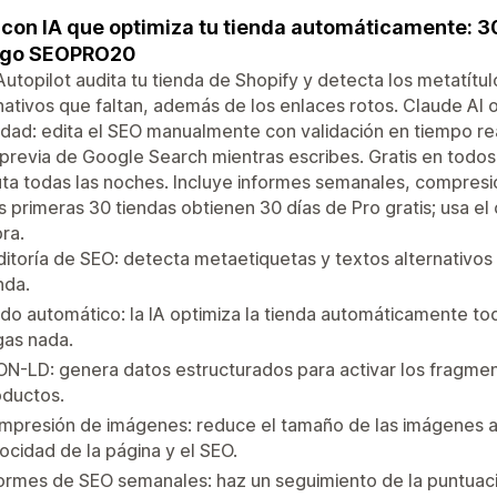
con IA que optimiza tu tienda automáticamente: 30 
igo SEOPRO20
utopilot audita tu tienda de Shopify y detecta los metatítul
nativos que faltan, además de los enlaces rotos. Claude AI
ad: edita el SEO manualmente con validación en tiempo rea
 previa de Google Search mientras escribes. Gratis en todos
uta todas las noches. Incluye informes semanales, compre
s primeras 30 tiendas obtienen 30 días de Pro gratis; usa el
ra.
itoría de SEO: detecta metaetiquetas y textos alternativos 
nda.
o automático: la IA optimiza la tienda automáticamente to
gas nada.
N-LD: genera datos estructurados para activar los fragme
oductos.
mpresión de imágenes: reduce el tamaño de las imágenes a
ocidad de la página y el SEO.
ormes de SEO semanales: haz un seguimiento de la puntuac