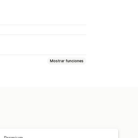
Mostrar funciones
rnativo
Enlaces de retroceso
-LD
Generación de IA
izaciones
Información útil y consejos
Premium