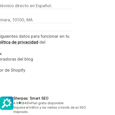
técnico directo en Español.
Temara, 10100, MA
siguientes datos para funcionar en tu
lítica de privacidad
del
s:
oradoras del blog
or de Shopify
Sherpas: Smart SEO
de 5 estrellas
4.9
(849)
•
Plan gratis disponible
849 reseñas en total
Impulse el tráfico y las ventas a través de un SEO
mejorado.