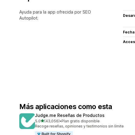
Ayuda para la app ofrecida por SEO
Desarr
Autopilot.
Fecha
Acceso
Más aplicaciones como esta
Judge.me Reseñas de Productos
de 5 estrellas
5.0
(43,056)
•
Plan gratis disponible
43056 reseñas en total
Recoge reseñas, opiniones y testimonios sin límite
Built for Shopify