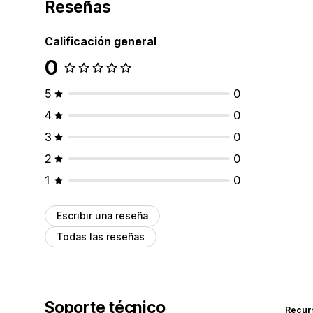
Reseñas
Calificación general
0
5
0
4
0
3
0
2
0
1
0
Escribir una reseña
Todas las reseñas
Soporte técnico
Recur