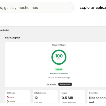
Explorar aplic
ía de imágenes destacadas