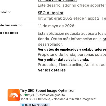
Este desarrollador no ofrece soporte 
ollador
SEO Autopilot
lot wifak erak 2052 etage 1 appt 2, 
 de lanzamiento
11 de mayo de 2026
 a los datos
Esta aplicación necesita acceso a los 
tienda. Obtén más información en la
po
desarrollador.
Ver datos de empleados y colaboradore
Propietario de tienda, personas colab
Ver y editar datos de la tienda:
Productos, Tienda online, Administrad
Ver los detalles
Tiny SEO Speed Image Optimizer
de 5 estrellas
5.0
(2,245)
•
Instalación gratuita
2245 reseñas en total
Boost SEO & tráfico IA, velocidad & minimiza imágenes!
Built for Shopify