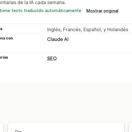
oritarias de la IA cada semana.
tiene texto traducido automáticamente
Mostrar original
as
Inglés, Francés, Español, y Holandés
ona con
Claude AI
orías
SEO
Herramientas de SEO
Compresión de imágenes
Texto alte
Páginas de error
Metaetiqueta
JSON
Optimización de metadatos
Automat
Monitorear el rendimiento
Puntuación SEO
Auditorías
Informes
Informes y estadísticas
Pro