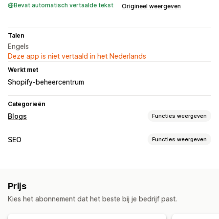
Bevat automatisch vertaalde tekst
Origineel weergeven
Talen
Engels
Deze app is niet vertaald in het Nederlands
Werkt met
Shopify-beheercentrum
Categorieën
Blogs
Functies weergeven
Contentontwikkeling
SEO
Functies weergeven
AI-generatie
Aanbevolen onderwerpen
SEO-tools
SEO
Metatags
AI-generatie
Contentoptimalisatie
Trefwoordoptimalisatie
Metatags
Artikeltags
Prijs
Optimalisatie van metagegevens
Kies het abonnement dat het beste bij je bedrijf past.
Weergaveopties
Prestaties bijhouden
Uitgelichte posts
SEO-score
Inzichten en tips
Contentanalyse