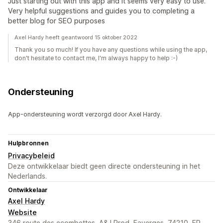
Just starting out with this app and it seems very easy to use.
Very helpful suggestions and guides you to completing a
better blog for SEO purposes
Axel Hardy heeft geantwoord 15 oktober 2022
Thank you so much! If you have any questions while using the app,
don't hesitate to contact me, I'm always happy to help :-)
Ondersteuning
App-ondersteuning wordt verzorgd door Axel Hardy.
Hulpbronnen
Privacybeleid
Deze ontwikkelaar biedt geen directe ondersteuning in het
Nederlands.
Ontwikkelaar
Axel Hardy
Website
346 route des ecombettes, A&J Prod, Faverges, 74210, FR