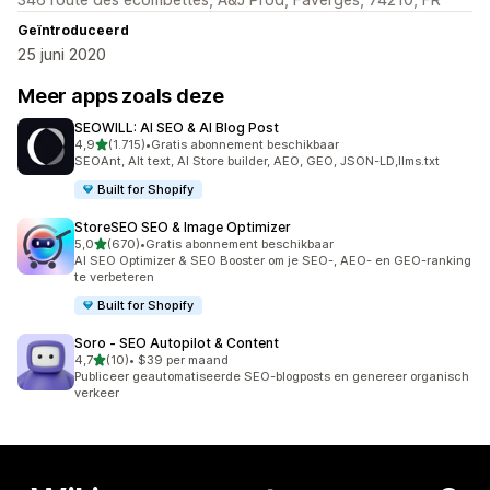
Geïntroduceerd
25 juni 2020
Meer apps zoals deze
SEOWILL: AI SEO & AI Blog Post
van 5 sterren
4,9
(1.715)
•
Gratis abonnement beschikbaar
1715 recensies in totaal
SEOAnt, Alt text, AI Store builder, AEO, GEO, JSON-LD,llms.txt
Built for Shopify
StoreSEO SEO & Image Optimizer
van 5 sterren
5,0
(670)
•
Gratis abonnement beschikbaar
670 recensies in totaal
AI SEO Optimizer & SEO Booster om je SEO-, AEO- en GEO-ranking
te verbeteren
Built for Shopify
Soro ‑ SEO Autopilot & Content
van 5 sterren
4,7
(10)
•
$39 per maand
10 recensies in totaal
Publiceer geautomatiseerde SEO-blogposts en genereer organisch
verkeer