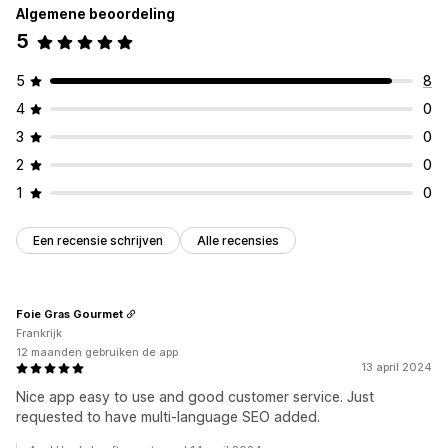
Algemene beoordeling
5
5
8
4
0
3
0
2
0
1
0
Een recensie schrijven
Alle recensies
Foie Gras Gourmet
Frankrijk
12 maanden gebruiken de app
13 april 2024
Nice app easy to use and good customer service. Just
requested to have multi-language SEO added.