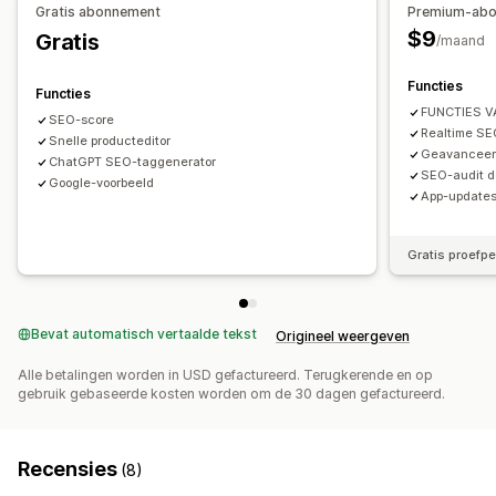
Gratis abonnement
Premium-ab
$9
Gratis
/maand
Functies
Functies
FUNCTIES 
SEO-score
Realtime S
Snelle producteditor
Geavanceer
ChatGPT SEO-taggenerator
SEO-audit d
Google-voorbeeld
App-updates 
Gratis proefpe
Bevat automatisch vertaalde tekst
Origineel weergeven
Alle betalingen worden in USD gefactureerd. Terugkerende en op
gebruik gebaseerde kosten worden om de 30 dagen gefactureerd.
Recensies
(8)