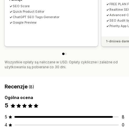
FREE PLAN 
SEO Score
Realtime S
Quick Product Editor
Advanced C
ChatGPT SEO Tags Generator
SEO Audit by
Google Preview
Priority App
1-dniowa dar
Wszystkie opłaty są naliczane w USD. Opłaty cykliczne i zależne od
użytkowania są pobierane co 30 dni.
Recenzje
(8)
Ogólna ocena
5
5
8
4
0