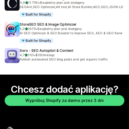
na 5 gwiazdek
4,9
(1 718)
•
Bezpłatny plan jest dostępny
Łączna liczba recenzji: 1718
SEOAnt,SEO Optimizer,Alt text,AI Store Builder,AEO,GEO,JSON-LD
Built for Shopify
StoreSEO SEO & Image Optimizer
na 5 gwiazdek
5,0
(671)
•
Bezpłatny plan jest dostępny
Łączna liczba recenzji: 671
AI SEO Optimizer & SEO Booster to Improve SEO, AEO & GEO Rank
Built for Shopify
Soro ‑ SEO Autopilot & Content
na 5 gwiazdek
4,7
(10)
•
$39/miesiąc
Łączna liczba recenzji: 10
Publish automated SEO blog posts and get organic traffic
Chcesz dodać aplikację?
Wypróbuj Shopify za darmo przez 3 dni