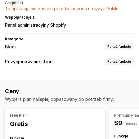
Angielski
Ta aplikacja nie została przetłumaczona na język Polski
Współpracuje z
Panel administracyjny Shopify
Kategorie
Blogi
Pokaż funkcje
Tworzenie treści
Pozycjonowanie stron
Pokaż funkcje
Generowanie treści przy pomocy AI
Narzędzia SEO
Rekomendowane tematy
Metatagi
Generowanie treści przy pomocy AI
Pozycjonowanie stron
Ceny
Optymalizacja zawartości
Optymalizacja metadanych
Optymalizacja słów kluczowych
Metatagi
Tagi artykułów
Wybierz plan najlepiej dopasowany do potrzeb firmy.
Monitorowanie wydajności
Opcje wyświetlania
Wynik SEO
Informacje i wskazówki
Analizy zawartości
Free Plan
Premium Pla
Posty wyróżnione
$9
Gratis
/miesiąc
Funkcje
Funkcje