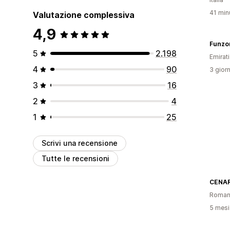
41 minu
Valutazione complessiva
4,9
Funzo
5
2.198
Emirati
4
90
3 giorn
3
16
2
4
1
25
Scrivi una recensione
Tutte le recensioni
CENAR
Roman
5 mesi 