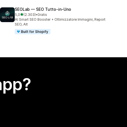
SEOLab — SEO Tutto‑in‑Uno
stelle su 5
5,0
(2.303)
•
Gratis
2303 recensioni totali
AI Smart SEO Booster + Ottimizzatore Immagini, Report
SEO, Alt
Built for Shopify
app?