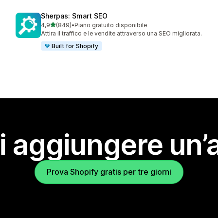
Sherpas: Smart SEO
stelle su 5
4,9
(849)
•
Piano gratuito disponibile
849 recensioni totali
Attira il traffico e le vendite attraverso una SEO migliorata.
Built for Shopify
i aggiungere un’
Prova Shopify gratis per tre giorni