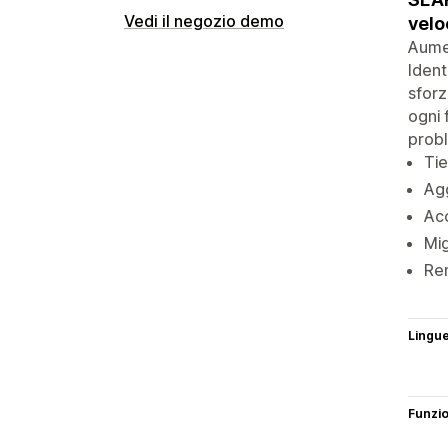
Vedi il negozio demo
velo
Aumen
Ident
sforz
ogni 
probl
Tie
Agg
Acc
Mig
Ren
Lingu
Funzi