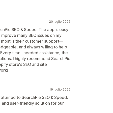
20 luglio 2026
rchPie SEO & Speed. The app is easy
d improve many SEO issues on my
 most is their customer support—
edgeable, and always willing to help
. Every time I needed assistance, the
utions. I highly recommend SearchPie
pify store's SEO and site
ork!
19 luglio 2026
I returned to SearchPie SEO & Speed.
 and user-friendly solution for our