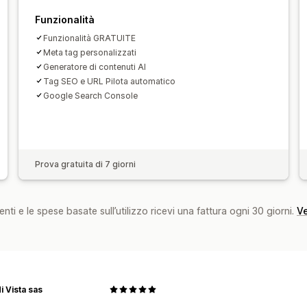
Analisi dei link
Analisi dei contenuti
Funzionalità
Monitoraggio del posizionamento
Tra
Funzionalità GRATUITE
Meta tag personalizzati
Generatore di contenuti AI
Tag SEO e URL Pilota automatico
Google Search Console
Prova gratuita di 7 giorni
nti e le spese basate sull’utilizzo ricevi una fattura ogni 30 giorni.
Ve
i Vista sas