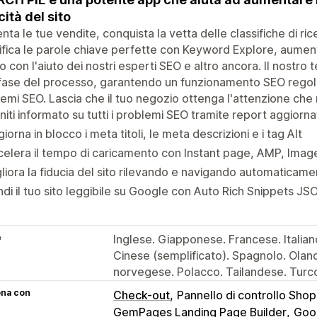
cità del sito
ta le tue vendite, conquista la vetta delle classifiche di ri
ifica le parole chiave perfette con Keyword Explore, aument
o con l'aiuto dei nostri esperti SEO e altro ancora. Il nostro 
fase del processo, garantendo un funzionamento SEO regolar
emi SEO. Lascia che il tuo negozio ottenga l'attenzione che
niti informato su tutti i problemi SEO tramite report aggiorna
iorna in blocco i meta titoli, le meta descrizioni e i tag Alt
elera il tempo di caricamento con Instant page, AMP, Imag
liora la fiducia del sito rilevando e navigando automaticam
di il tuo sito leggibile su Google con Auto Rich Snippets J
e
Inglese. Giapponese. Francese. Italian
Cinese (semplificato). Spagnolo. Ola
norvegese. Polacco. Tailandese. Tur
ona con
Check-out
Pannello di controllo Shop
GemPages Landing Page Builder
Goo