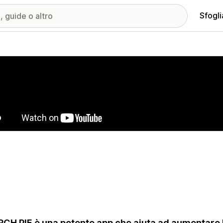
Sfogli
ria immagini in evidenza
CH PIE è una potente app che aiuta ad aumentare la 