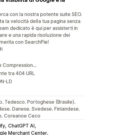
cerca con la nostra potente suite SEO.
a la velocità della tua pagina senza
team dedicato è qui per assisterti in
e e una rapida risoluzione dei
 merita con SearchPie!
ti
e Compression...
ente tra 404 URL
SON-LD
o. Tedesco. Portoghese (Brasile).
ndese. Danese. Svedese. Finlandese.
co. Coreanoe Ceco
ify
ChatGPT AI
gle Merchant Center