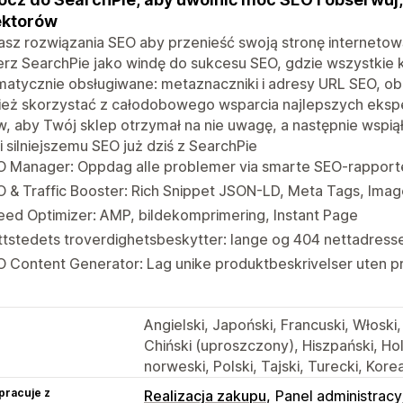
ektorów
asz rozwiązania SEO aby przenieść swoją stronę interneto
rz SearchPie jako windę do sukcesu SEO, gdzie wszystkie 
matycznie obsługiwane: metaznaczniki i adresy URL SEO, o
ież skorzystać z całodobowego wsparcia najlepszych eksp
, aby Twój sklep otrzymał na nie uwagę, a następnie wspią
i silniejszemu SEO już dziś z SearchPie
O Manager: Oppdag alle problemer via smarte SEO-rapporte
 & Traffic Booster: Rich Snippet JSON-LD, Meta Tags, Imag
ed Optimizer: AMP, bildekomprimering, Instant Page
tstedets troverdighetsbeskytter: lange og 404 nettadresser
O Content Generator: Lag unike produktbeskrivelser uten 
Angielski, Japoński, Francuski, Włoski,
Chiński (uproszczony), Hiszpański, Hol
norweski, Polski, Tajski, Turecki, Korea
pracuje z
Realizacja zakupu
Panel administracy