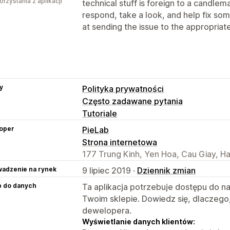
orzystania z aplikacji
technical stuff is foreign to a candle
respond, take a look, and help fix s
at sending the issue to the appropriat
y
Polityka prywatności
Często zadawane pytania
Tutoriale
oper
PieLab
Strona internetowa
177 Trung Kinh, Yen Hoa, Cau Giay, H
adzenie na rynek
9 lipiec 2019 ·
Dziennik zmian
p do danych
Ta aplikacja potrzebuje dostępu do n
Twoim sklepie. Dowiedz się, dlaczego
dewelopera.
Wyświetlanie danych klientów: