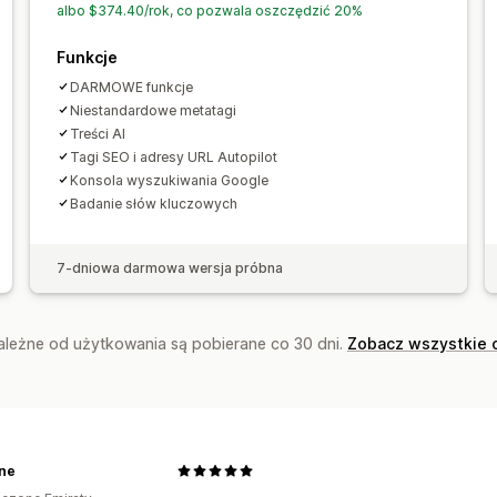
Analizy konkurencji
Analizy słów kl
albo $374.40/rok, co pozwala oszczędzić 20%
Analizy linków
Analizy zawartości
Ś
Funkcje
Ruch na stronie internetowej
DARMOWE funkcje
Niestandardowe metatagi
Treści AI
Tagi SEO i adresy URL Autopilot
Konsola wyszukiwania Google
Badanie słów kluczowych
7-dniowa darmowa wersja próbna
zależne od użytkowania są pobierane co 30 dni.
Zobacz wszystkie 
ne