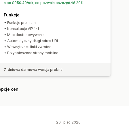
uczowych
Analizy prędkości
albo $950.40/rok, co pozwala oszczędzić 20%
ledzenie
Śledzenie pozycji
Funkcje
Funkcje premium
Konsultacje VIP 1-1
Moc dostosowywania
Automatyczny długi adres URL
Wewnętrzne i linki zwrotne
Przyspieszone strony mobilne
7-dniowa darmowa wersja próbna
opcje cen
20 lipiec 2026