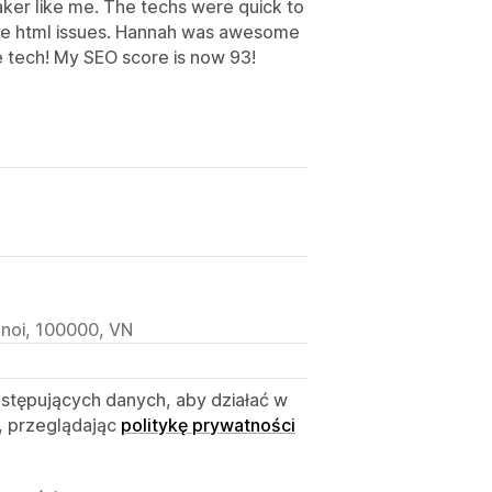
maker like me. The techs were quick to
ome html issues. Hannah was awesome
e tech! My SEO score is now 93!
anoi, 100000, VN
astępujących danych, aby działać w
, przeglądając
politykę prywatności