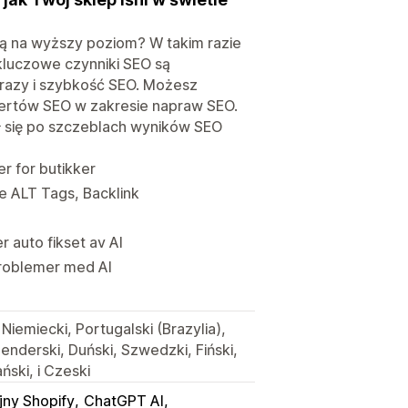
wą na wyższy poziom? W takim razie
kluczowe czynniki SEO są
brazy i szybkość SEO. Możesz
ertów SEO w zakresie napraw SEO.
ł się po szczeblach wyników SEO
r for butikker
e ALT Tags, Backlink
 auto fikset av AI
problemer med AI
 Niemiecki, Portugalski (Brazylia),
enderski, Duński, Szwedzki, Fiński,
ński, i Czeski
jny Shopify
ChatGPT AI