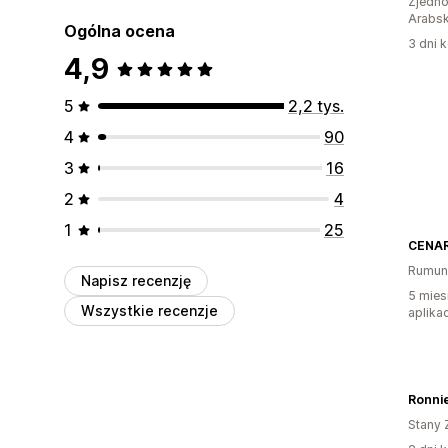
Zjedno
Arabsk
Ogólna ocena
3 dni k
4,9
5
2,2 tys.
4
90
3
16
2
4
1
25
CENAR
Rumun
Napisz recenzję
5 mies
Wszystkie recenzje
aplikac
Ronnie
Stany 