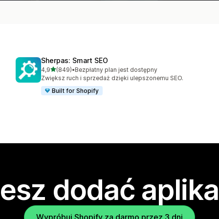
Sherpas: Smart SEO
na 5 gwiazdek
4,9
(849)
•
Bezpłatny plan jest dostępny
Łączna liczba recenzji: 849
Zwiększ ruch i sprzedaż dzięki ulepszonemu SEO.
Built for Shopify
esz dodać aplika
Wypróbuj Shopify za darmo przez 3 dni