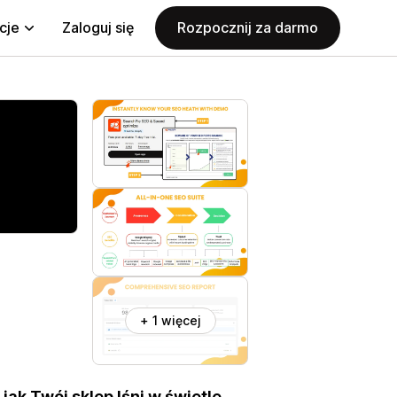
cje
Zaloguj się
Rozpocznij za darmo
+ 1 więcej
ak Twój sklep lśni w świetle