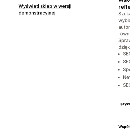
Wyświetl sklep w wersji
refl
demonstracyjnej
Szuk
wybie
auto
równ
Spraw
dzięk
SE
SEO
Spe
Net
SE
Języki
Współ