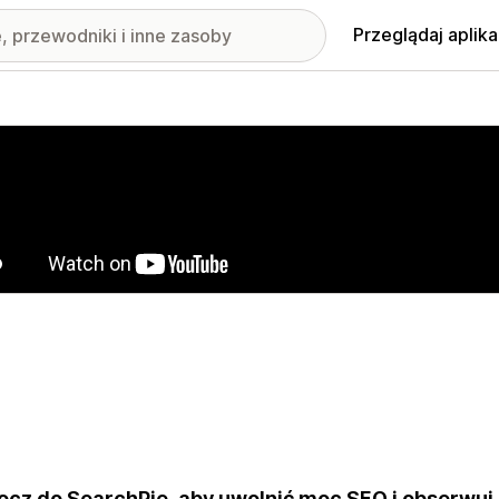
Przeglądaj aplika
nione obrazy w galerii
cz do SearchPie, aby uwolnić moc SEO i obserwuj, j