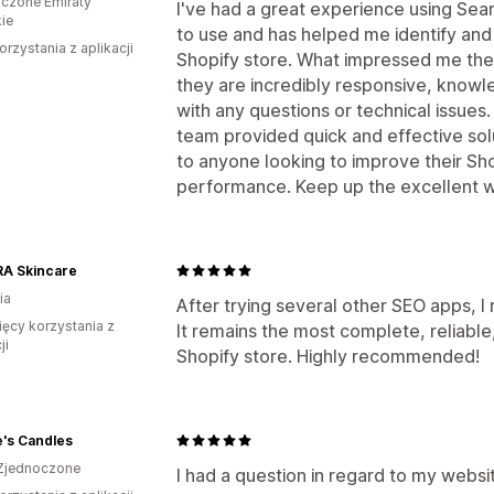
czone Emiraty
I've had a great experience using Sea
ie
to use and has helped me identify an
orzystania z aplikacji
Shopify store. What impressed me the
they are incredibly responsive, knowl
with any questions or technical issues
team provided quick and effective sol
to anyone looking to improve their Sho
performance. Keep up the excellent w
A Skincare
ia
After trying several other SEO apps, 
ięcy korzystania z
It remains the most complete, reliable,
ji
Shopify store. Highly recommended!
's Candles
Zjednoczone
I had a question in regard to my websi