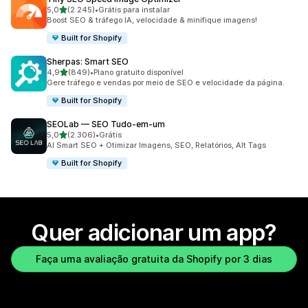
de 5 estrelas
5,0
(2.245)
•
Grátis para instalar
2245 avaliações ao todo
Boost SEO & tráfego IA, velocidade & minifique imagens!
Built for Shopify
Sherpas: Smart SEO
de 5 estrelas
4,9
(849)
•
Plano gratuito disponível
849 avaliações ao todo
Gere tráfego e vendas por meio de SEO e velocidade da página.
Built for Shopify
SEOLab — SEO Tudo‑em‑um
de 5 estrelas
5,0
(2.306)
•
Grátis
2306 avaliações ao todo
AI Smart SEO + Otimizar Imagens, SEO, Relatórios, Alt Tags
Built for Shopify
Quer adicionar um app?
Faça uma avaliação gratuita da Shopify por 3 dias