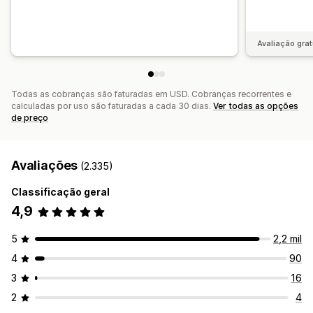
Análise de links
Análise de conteúdo
Acompanhamento
Acompanhamento de classificações
Tráfego de sites
Avaliação grat
Todas as cobranças são faturadas em USD. Cobranças recorrentes e
calculadas por uso são faturadas a cada 30 dias.
Ver todas as opções
de preço
Avaliações
(2.335)
Classificação geral
4,9
5
2,2 mil
4
90
3
16
2
4