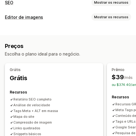
SEO
Mostrar os recursos
Ferramentas de SEO
Editor de imagens
Mostrar os recursos
Compactação de imagens
Texto alternativo
Otimização de imagens
Pré-carregamento
Carregamento lento
Links corrompidos
Otimização automática
Compactação de imagens
SEO
Links de retorno
Redirecionamentos
Páginas 404
Preços
Texto alternativo
Geração por IA
Trilhas de navegação
Mapa de sites
Escolha o plano ideal para o negócio.
Indexação de páginas
Metatags
Rich snippets
JSON-LD
Edição em massa
Esquemas
Edição em massa
Geração por IA
SEO local
Texto alternativo
Compactação
Redimensionamento
Grátis
Prêmio
Páginas AMP
Responsividade para dispositivos móveis
$39
Grátis
/mês
Otimização de URLs
Otimização de imagens
ou $374.40/an
Otimização de velocidade
Otimização de conteúdo
Recursos
Automações
Recursos
Relatório SEO completo
Recursos G
Análise de velocidade
Monitoramento de desempenho
Meta Tags p
Tags Meta + ALT em massa
Pontuação de SEO
Auditorias
Relatórios
Insights e dicas
Conteúdo de
Mapa do site
Tags e URLs
Análises
Análise de concorrentes
Compressão de imagem
Google Sear
Links quebrados
Análise de palavras-chave
Análise de velocidade
Pesquisa de
Snippets básicos