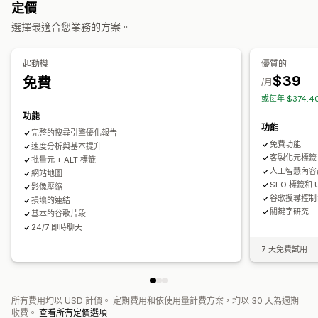
定價
本地搜尋引擎最佳化 (SEO)
AMP 頁面
行動裝置回應式設計
大量編輯
選擇最適合您業務的方案。
網址最佳化
圖片最佳化
速度最佳化
內容最佳化
自動化
替代文字
壓縮
調整大小
追蹤成效
起動機
優質的
搜尋引擎最佳化 (SEO) 分數
稽核
報告
深入分析與秘訣
分析
$39
免費
/月
競爭者分析
關鍵字分析
速度分析
連結分析
內容分析
追蹤
或每年 $374.
排名追蹤
網站流量
功能
功能
完整的搜尋引擎優化報告
免費功能
速度分析與基本提升
客製化元標籤
批量元 + ALT 標籤
人工智慧內容
網站地圖
SEO 標籤和 
影像壓縮
谷歌搜尋控制
損壞的連結
關鍵字研究
基本的谷歌片段
24/7 即時聊天
7 天免費試用
所有費用均以 USD 計價。 定期費用和依使用量計費方案，均以 30 天為週期
收費。
查看所有定價選項