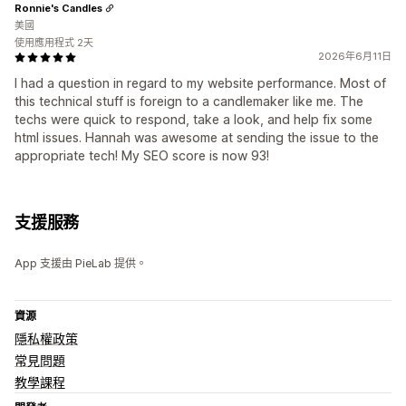
Ronnie's Candles
美國
使用應用程式 2天
2026年6月11日
I had a question in regard to my website performance. Most of
this technical stuff is foreign to a candlemaker like me. The
techs were quick to respond, take a look, and help fix some
html issues. Hannah was awesome at sending the issue to the
appropriate tech! My SEO score is now 93!
支援服務
App 支援由 PieLab 提供。
資源
隱私權政策
常見問題
教學課程