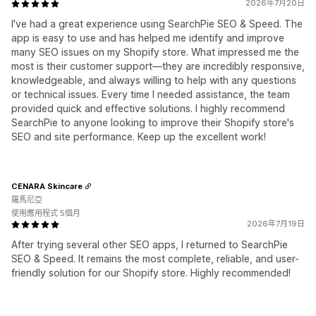
2026年7月20日
I've had a great experience using SearchPie SEO & Speed. The
app is easy to use and has helped me identify and improve
many SEO issues on my Shopify store. What impressed me the
most is their customer support—they are incredibly responsive,
knowledgeable, and always willing to help with any questions
or technical issues. Every time I needed assistance, the team
provided quick and effective solutions. I highly recommend
SearchPie to anyone looking to improve their Shopify store's
SEO and site performance. Keep up the excellent work!
CENARA Skincare
羅馬尼亞
使用應用程式 5個月
2026年7月19日
After trying several other SEO apps, I returned to SearchPie
SEO & Speed. It remains the most complete, reliable, and user-
friendly solution for our Shopify store. Highly recommended!