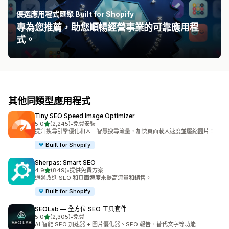
優選應用程式匯聚 Built for Shopify
專為您推薦，助您順暢經營事業的可靠應用程
式。
其他同類型應用程式
Tiny SEO Speed Image Optimizer
滿分 5 顆星
5.0
(2,245)
•
免費安裝
共有 2245 則評價
提升搜尋引擎優化和人工智慧搜尋流量，加快頁面載入速度並壓縮圖片！
Built for Shopify
Sherpas: Smart SEO
滿分 5 顆星
4.9
(849)
•
提供免費方案
共有 849 則評價
通過改進 SEO 和頁面速度來提高流量和銷售。
Built for Shopify
SEOLab — 全方位 SEO 工具套件
滿分 5 顆星
5.0
(2,305)
•
免費
共有 2305 則評價
AI 智能 SEO 加速器 + 圖片優化器、SEO 報告、替代文字等功能