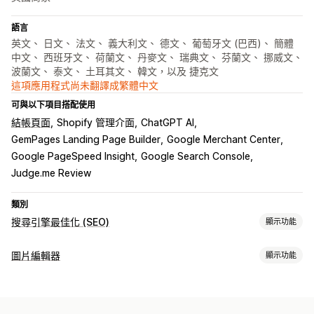
語言
英文、 日文、 法文、 義大利文、 德文、 葡萄牙文 (巴西)、 簡體
中文、 西班牙文、 荷蘭文、 丹麥文、 瑞典文、 芬蘭文、 挪威文、
波蘭文、 泰文、 土耳其文、 韓文，以及 捷克文
這項應用程式尚未翻譯成繁體中文
可與以下項目搭配使用
結帳頁面
Shopify 管理介面
ChatGPT AI
GemPages Landing Page Builder
Google Merchant Center
Google PageSpeed Insight
Google Search Console
Judge.me Review
類別
搜尋引擎最佳化 (SEO)
顯示功能
搜尋引擎最佳化 (SEO) 工具
圖片編輯器
顯示功能
壓縮圖片
替代文字
預先載入
延遲載入
故障連結
反向連結
圖片最佳化
重新導向
404 頁面
頁面路徑
網站地圖
網站索引
中繼標籤
自動最佳化
壓縮圖片
SEO
替代文字
AI 生成內容
豐富程式碼片段
JSON-LD
結構化資料
大量編輯
AI 生成內容