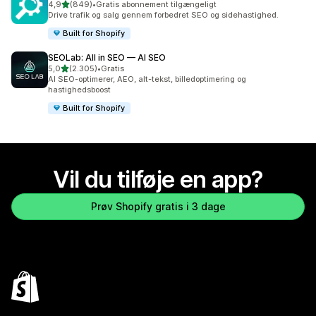
ud af 5 stjerner
4,9
(849)
•
Gratis abonnement tilgængeligt
849 anmeldelser i alt
Drive trafik og salg gennem forbedret SEO og sidehastighed.
Built for Shopify
SEOLab: All in SEO — AI SEO
ud af 5 stjerner
5,0
(2.305)
•
Gratis
2305 anmeldelser i alt
AI SEO-optimerer, AEO, alt-tekst, billedoptimering og
hastighedsboost
Built for Shopify
Vil du tilføje en app?
Prøv Shopify gratis i 3 dage