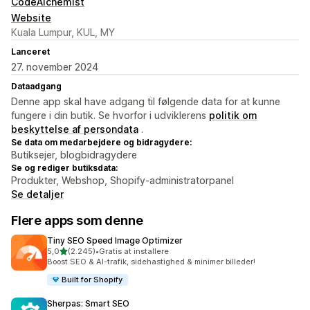
CodeAlchemist
Website
Kuala Lumpur, KUL, MY
Lanceret
27. november 2024
Dataadgang
Denne app skal have adgang til følgende data for at kunne
fungere i din butik. Se hvorfor i udviklerens
politik om
beskyttelse af persondata
.
Se data om medarbejdere og bidragydere:
Butiksejer, blogbidragydere
Se og rediger butiksdata:
Produkter, Webshop, Shopify-administratorpanel
Se detaljer
Flere apps som denne
Tiny SEO Speed Image Optimizer
ud af 5 stjerner
5,0
(2.245)
•
Gratis at installere
2245 anmeldelser i alt
Boost SEO & AI-trafik, sidehastighed & minimer billeder!
Built for Shopify
Sherpas: Smart SEO