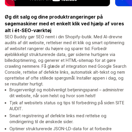
Øg dit salg og dine produktrangeringer på
søgemaskiner med et enkelt klik ved hjælp af vores
alt i ét-SEO-værktøj
SEO Buddy gør SEO nemt i din Shopify-butik. Med AI-drevne
audits af dit website, rettelser med ét klik og smart optimering
af websitet rangerer du højere og sparer tid. Forbedr
øjeblikkeligt strukturerede data, gør siderne hurtigere via
billedoptimering, og generer et HTML-sitemap for at gøre
crawling nemmere. Få glæde af integration med Google Search
Console, rettelse af defekte links, automatisk alt-tekst og nem
oprettelse af ofte stillede spørgsmål. Installer appen i dag, og
se resultater hurtigt.
Brugervenligt og mobilvenligt betjeningspanel – administrer
dit website, når som helst og hvor som helst!
Tjek af websitets status og tips til forbedring på siden SITE
AUDIT.
Smart registrering af defekte links med rettelse og
omdirigering til de ønskede sider.
Optimer strukturerede JSON-LD-data for at forbedre