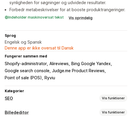
synligheden for søgninger og udvidede resultater.
Forbedr metabeskrivelser for at booste produktrangeringer.
Indeholder maskinoversat tekst
Vis oprindelig
Sprog
Engelsk og Spansk
Denne app er ikke oversat til Dansk
Fungerer sammen med
Shopify-administrator
Alireviews
Bing Google Yandex
Google search console
Judge.me Product Reviews
Point of sale (POS)
Ryviu
Kategorier
SEO
Vis funktioner
SEO-værktøjer
Billededitor
Vis funktioner
Komprimering af billeder
Sikkerhedskopiering af billeder
Optimering af billeder
Alternativ tekst
Navngivning af filer
Forudindlæsning