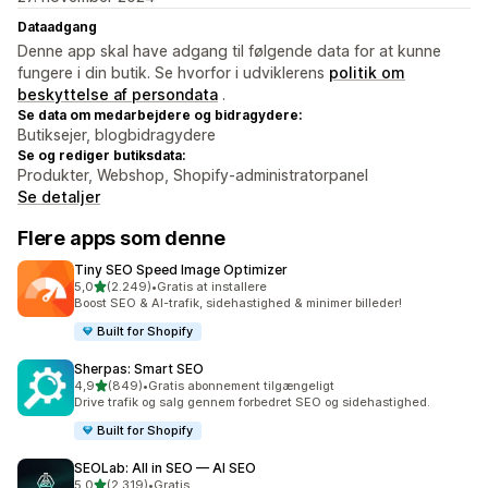
Dataadgang
Denne app skal have adgang til følgende data for at kunne
fungere i din butik. Se hvorfor i udviklerens
politik om
beskyttelse af persondata
.
Se data om medarbejdere og bidragydere:
Butiksejer, blogbidragydere
Se og rediger butiksdata:
Produkter, Webshop, Shopify-administratorpanel
Se detaljer
Flere apps som denne
Tiny SEO Speed Image Optimizer
ud af 5 stjerner
5,0
(2.249)
•
Gratis at installere
2249 anmeldelser i alt
Boost SEO & AI-trafik, sidehastighed & minimer billeder!
Built for Shopify
Sherpas: Smart SEO
ud af 5 stjerner
4,9
(849)
•
Gratis abonnement tilgængeligt
849 anmeldelser i alt
Drive trafik og salg gennem forbedret SEO og sidehastighed.
Built for Shopify
SEOLab: All in SEO — AI SEO
ud af 5 stjerner
5,0
(2.319)
•
Gratis