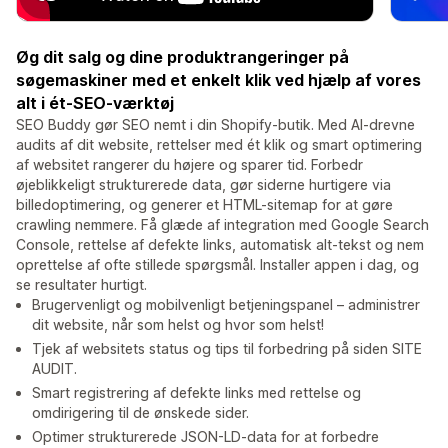
Øg dit salg og dine produktrangeringer på
søgemaskiner med et enkelt klik ved hjælp af vores
alt i ét-SEO-værktøj
SEO Buddy gør SEO nemt i din Shopify-butik. Med AI-drevne
audits af dit website, rettelser med ét klik og smart optimering
af websitet rangerer du højere og sparer tid. Forbedr
øjeblikkeligt strukturerede data, gør siderne hurtigere via
billedoptimering, og generer et HTML-sitemap for at gøre
crawling nemmere. Få glæde af integration med Google Search
Console, rettelse af defekte links, automatisk alt-tekst og nem
oprettelse af ofte stillede spørgsmål. Installer appen i dag, og
se resultater hurtigt.
Brugervenligt og mobilvenligt betjeningspanel – administrer
dit website, når som helst og hvor som helst!
Tjek af websitets status og tips til forbedring på siden SITE
AUDIT.
Smart registrering af defekte links med rettelse og
omdirigering til de ønskede sider.
Optimer strukturerede JSON-LD-data for at forbedre