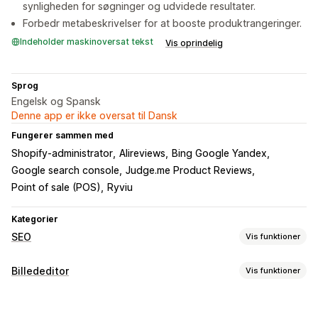
synligheden for søgninger og udvidede resultater.
Forbedr metabeskrivelser for at booste produktrangeringer.
Indeholder maskinoversat tekst
Vis oprindelig
Sprog
Engelsk og Spansk
Denne app er ikke oversat til Dansk
Fungerer sammen med
Shopify-administrator
Alireviews
Bing Google Yandex
Google search console
Judge.me Product Reviews
Point of sale (POS)
Ryviu
Kategorier
SEO
Vis funktioner
SEO-værktøjer
Billededitor
Vis funktioner
Komprimering af billeder
Sikkerhedskopiering af billeder
Optimering af billeder
Alternativ tekst
Navngivning af filer
Forudindlæsning