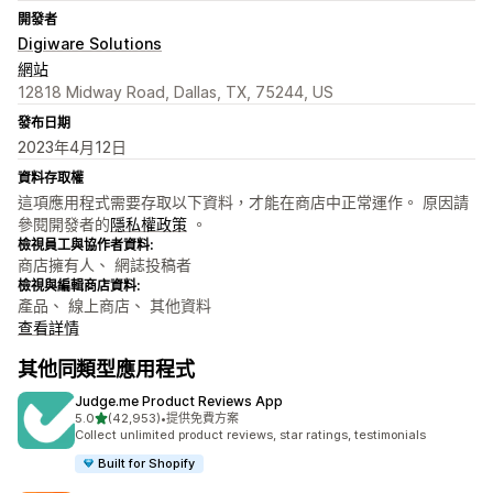
開發者
Digiware Solutions
網站
12818 Midway Road, Dallas, TX, 75244, US
發布日期
2023年4月12日
資料存取權
這項應用程式需要存取以下資料，才能在商店中正常運作。 原因請
參閱開發者的
隱私權政策
。
檢視員工與協作者資料:
商店擁有人、 網誌投稿者
檢視與編輯商店資料:
產品、 線上商店、 其他資料
查看詳情
其他同類型應用程式
Judge.me Product Reviews App
滿分 5 顆星
5.0
(42,953)
•
提供免費方案
共有 42953 則評價
Collect unlimited product reviews, star ratings, testimonials
Built for Shopify