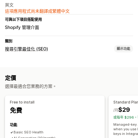
英文
這項應用程式尚未翻譯成繁體中文
可與以下項目搭配使用
Shopify 管理介面
類別
搜尋引擎最佳化 (SEO)
顯示功能
搜尋引擎最佳化 (SEO) 工具
替代文字
重複內容
故障連結
重新導向
404 頁面
網站地圖
定價
網站索引
中繼標籤
豐富程式碼片段
Robots.txt
大量編輯
選擇最適合您業務的方案。
本地搜尋引擎最佳化 (SEO)
網址最佳化
速度最佳化
內容最佳化
中繼資料最佳化
主題最佳化
自動化
Free to install
Standard Pla
追蹤成效
$29
免費
/月
搜尋引擎最佳化 (SEO) 分數
稽核
報告
深入分析與秘訣
分析
或每年 $296，
競爭者分析
關鍵字分析
速度分析
連結分析
內容分析
追蹤
Managed-key A
功能
when you use 
排名追蹤
轉換追蹤
網站流量
測試
A/B 測試
Basic SEO Health
keys in Integra