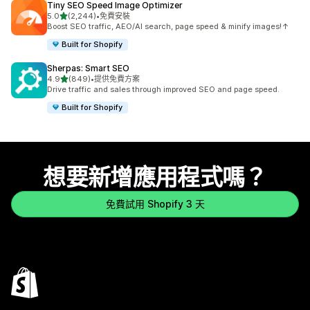
Tiny SEO Speed Image Optimizer
滿分 5 顆星
5.0
(2,244)
•
免費安裝
共有 2244 則評價
Boost SEO traffic, AEO/AI search, page speed & minify images!↑
Built for Shopify
Sherpas: Smart SEO
滿分 5 顆星
4.9
(849)
•
提供免費方案
共有 849 則評價
Drive traffic and sales through improved SEO and page speed.
Built for Shopify
想要新增應用程式嗎？
免費試用 Shopify 3 天