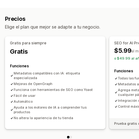
Esquemas
Generación de IA
SEO local
Optimización de la velocidad
Optimización del contenido
Precios
Optimización de metadatos
Elige el plan que mejor se adapte a tu negocio.
Monitorear el rendimiento
Puntuación SEO
Análisis de enlaces
Seguimiento
Gratis para siempre
SEO for AI P
Seguimiento de conversión
Tráfico del sitio web
Prueba
$5.99
Gratis
al 
o $49.99 al a
Funciones
Funciones
Metadatos compatibles con IA: etiqueta
especializada
Todas las fu
Mejoras de OpenGraph
Metadatos a
Funciona con herramientas de SEO como Yoast
Agrega meta
cualquier p
Fácil de usar
Integración
Automático
Control máxi
Ayuda a los motores de IA a comprender tus
productos
No altera la apariencia de tu tienda
Prueba gratis 