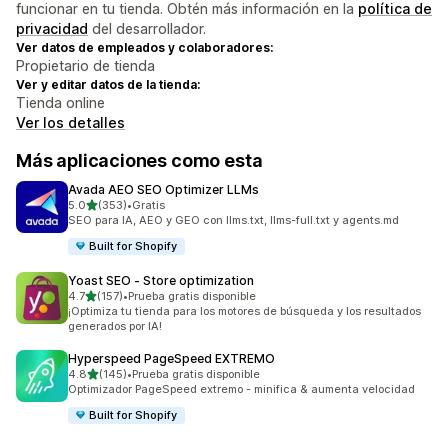
funcionar en tu tienda. Obtén más información en la
política de
privacidad
del desarrollador.
Ver datos de empleados y colaboradores:
Propietario de tienda
Ver y editar datos de la tienda:
Tienda online
Ver los detalles
Más aplicaciones como esta
Avada AEO SEO Optimizer LLMs
de 5 estrellas
5.0
(353)
•
Gratis
353 reseñas en total
SEO para IA, AEO y GEO con llms.txt, llms-full.txt y agents.md
Built for Shopify
Yoast SEO ‑ Store optimization
de 5 estrellas
4.7
(157)
•
Prueba gratis disponible
157 reseñas en total
¡Optimiza tu tienda para los motores de búsqueda y los resultados
generados por IA!
Hyperspeed PageSpeed EXTREMO
de 5 estrellas
4.8
(145)
•
Prueba gratis disponible
145 reseñas en total
Optimizador PageSpeed extremo - minifica & aumenta velocidad
Built for Shopify