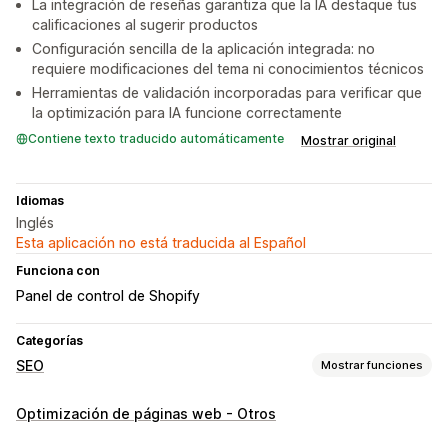
La integración de reseñas garantiza que la IA destaque tus
calificaciones al sugerir productos
Configuración sencilla de la aplicación integrada: no
requiere modificaciones del tema ni conocimientos técnicos
Herramientas de validación incorporadas para verificar que
la optimización para IA funcione correctamente
Contiene texto traducido automáticamente
Mostrar original
Idiomas
Inglés
Esta aplicación no está traducida al Español
Funciona con
Panel de control de Shopify
Categorías
SEO
Mostrar funciones
Herramientas de SEO
Optimización de páginas web - Otros
Indexación de páginas
Metaetiqueta
JSON-LD