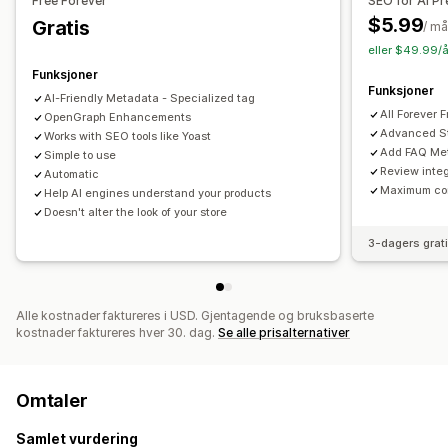
Free Forever
SEO for AI P
$5.99
Gratis
/ m
eller $49.99/å
Funksjoner
Funksjoner
AI-Friendly Metadata - Specialized tag
All Forever 
OpenGraph Enhancements
Advanced St
Works with SEO tools like Yoast
Add FAQ Met
Simple to use
Review inte
Automatic
Maximum cont
Help AI engines understand your products
Doesn't alter the look of your store
3-dagers grat
Alle kostnader faktureres i USD. Gjentagende og bruksbaserte
kostnader faktureres hver 30. dag.
Se alle prisalternativer
Omtaler
Samlet vurdering