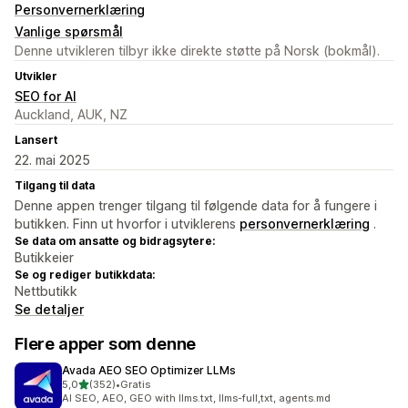
Personvernerklæring
Vanlige spørsmål
Denne utvikleren tilbyr ikke direkte støtte på Norsk (bokmål).
Utvikler
SEO for AI
Auckland, AUK, NZ
Lansert
22. mai 2025
Tilgang til data
Denne appen trenger tilgang til følgende data for å fungere i
butikken. Finn ut hvorfor i utviklerens
personvernerklæring
.
Se data om ansatte og bidragsytere:
Butikkeier
Se og rediger butikkdata:
Nettbutikk
Se detaljer
Flere apper som denne
Avada AEO SEO Optimizer LLMs
av 5 stjerner
5,0
(352)
•
Gratis
Totalt 352 omtaler
AI SEO, AEO, GEO with llms.txt, llms-full,txt, agents.md