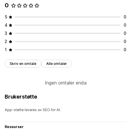
0
5
0
4
0
3
0
2
0
1
0
Skriv en omtale
Alle omtaler
Ingen omtaler enda
Brukerstøtte
App-støtte leveres av SEO for AI.
Ressurser