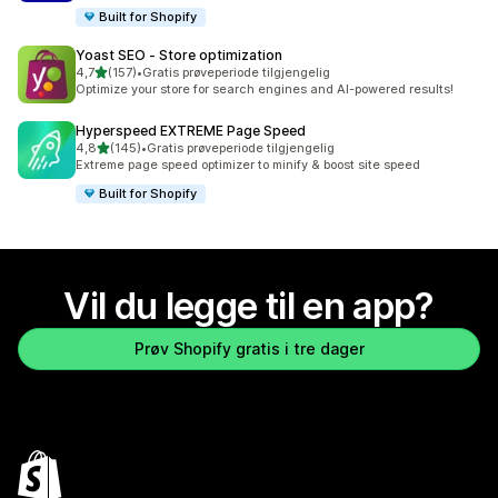
Built for Shopify
Yoast SEO ‑ Store optimization
av 5 stjerner
4,7
(157)
•
Gratis prøveperiode tilgjengelig
Totalt 157 omtaler
Optimize your store for search engines and AI-powered results!
Hyperspeed EXTREME Page Speed
av 5 stjerner
4,8
(145)
•
Gratis prøveperiode tilgjengelig
Totalt 145 omtaler
Extreme page speed optimizer to minify & boost site speed
Built for Shopify
Vil du legge til en app?
Prøv Shopify gratis i tre dager