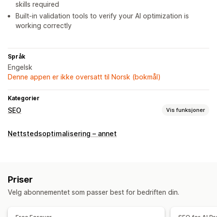
skills required
Built-in validation tools to verify your AI optimization is
working correctly
Språk
Engelsk
Denne appen er ikke oversatt til Norsk (bokmål)
Kategorier
SEO
Vis funksjoner
SEO-verktøy
Nettstedsoptimalisering – annet
Sideindeksering
Metatagger
JSON-LD
Skjemaer
AI-generering
Lokal SEO
Hastighetsoptimalisering
Innholdsoptimalisering
Optimalisering av metadata
Priser
Overvåkning av ytelse
Velg abonnementet som passer best for bedriften din.
SEO-poeng
Lenkeanalyse
Sporing
Konverteringssporing
Trafikk til nettstedet
Testing