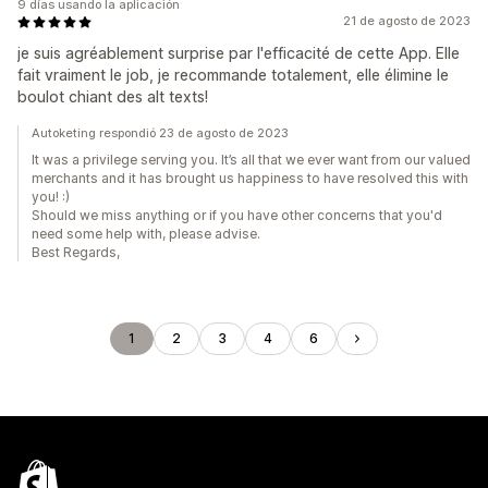
9 días usando la aplicación
21 de agosto de 2023
je suis agréablement surprise par l'efficacité de cette App. Elle
fait vraiment le job, je recommande totalement, elle élimine le
boulot chiant des alt texts!
Autoketing respondió 23 de agosto de 2023
It was a privilege serving you. It’s all that we ever want from our valued
merchants and it has brought us happiness to have resolved this with
you! :)
Should we miss anything or if you have other concerns that you'd
need some help with, please advise.
Best Regards,
1
2
3
4
6