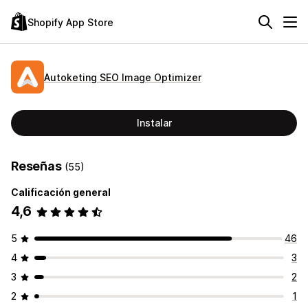
Shopify App Store
Autoketing SEO Image Optimizer
Instalar
Reseñas
(55)
Calificación general
4,6
5
46
4
3
3
2
2
1