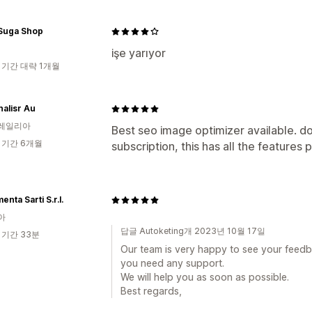
Suga Shop
işe yarıyor
 기간 대략 1개월
alisr Au
레일리아
Best seo image optimizer available. 
 기간 6개월
subscription, this has all the features 
nta Sarti S.r.l.
아
답글 Autoketing개 2023년 10월 17일
 기간 33분
Our team is very happy to see your feedba
you need any support.
We will help you as soon as possible.
Best regards,