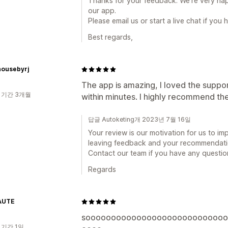
Thanks for your feedback. We're very hap
our app.
Please email us or start a live chat if you
Best regards,
housebyrj
The app is amazing, I loved the suppo
 기간 3개월
within minutes. I highly recommend th
답글 Autoketing개 2023년 7월 16일
Your review is our motivation for us to im
leaving feedback and your recommendati
Contact our team if you have any questio
Regards
AUTE
sooooooooooooooooooooooooooo
 기간 1일