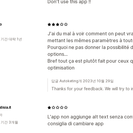
Don't use this app !!
o
J'ai du mal à voir comment on peut vr
 기간 대략 1년
mettant les mêmes paramètres à toute
Pourquoi ne pas donner la possibilité d'
options...
Bref tout ça est plutôt fait pour ceux 
optimisation
답글 Autoketing개 2023년 10월 29일
Thanks for your feedback. We will try to 
isia.it
아
L'app non aggiunge alt text senza cont
 기간 3개월
consiglia di cambiare app