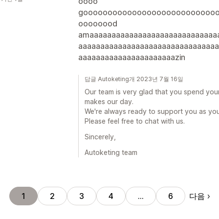
oooo
gooooooooooooooooooooooooooo
oooooood
amaaaaaaaaaaaaaaaaaaaaaaaaaaaaa
aaaaaaaaaaaaaaaaaaaaaaaaaaaaaaaa
aaaaaaaaaaaaaaaaaaaaaazin
답글 Autoketing개 2023년 7월 16일
Our team is very glad that you spend you
makes our day.
We're always ready to support you as yo
Please feel free to chat with us.
Sincerely,
Autoketing team
다음
1
2
3
4
…
6