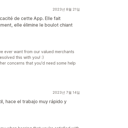
2023년 8월 21일
cacité de cette App. Elle fait
ent, elle élimine le boulot chiant
at we ever want from our valued merchants
solved this with you! :)
ther concerns that you'd need some help
2023년 7월 14일
il, hace el trabajo muy rápido y