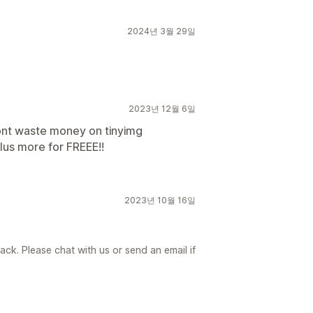
2024년 3월 29일
2023년 12월 6일
dont waste money on tinyimg
plus more for FREEE!!
2023년 10월 16일
ck. Please chat with us or send an email if