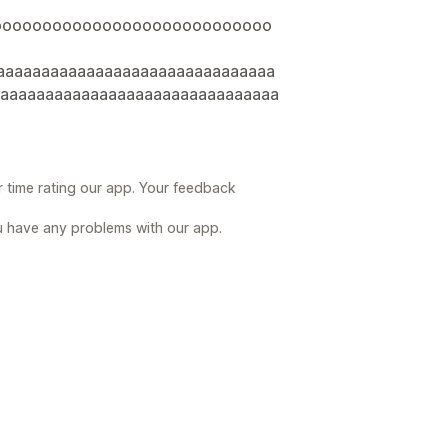
oooooooooooooooooooooooooooo
aaaaaaaaaaaaaaaaaaaaaaaaaaaaaaa
aaaaaaaaaaaaaaaaaaaaaaaaaaaaaaa
r time rating our app. Your feedback
u have any problems with our app.