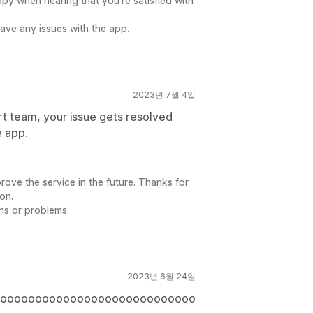
py when hearing that you're satisfied with
 have any issues with the app.
2023년 7월 4일
rt team, your issue gets resolved
e app.
prove the service in the future. Thanks for
on.
ns or problems.
2023년 6월 24일
ooooooooooooooooooooooooooooo