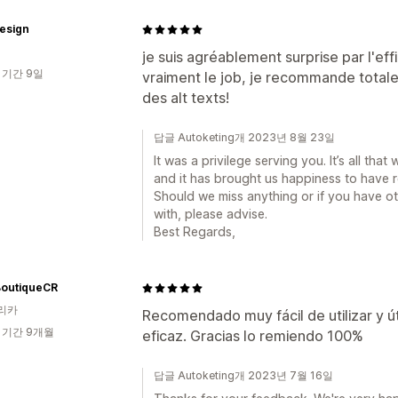
esign
je suis agréablement surprise par l'effi
 기간 9일
vraiment le job, je recommande totalem
des alt texts!
답글 Autoketing개 2023년 8월 23일
It was a privilege serving you. It’s all th
and it has brought us happiness to have re
Should we miss anything or if you have o
with, please advise.
Best Regards,
outiqueCR
리카
Recomendado muy fácil de utilizar y út
 기간 9개월
eficaz. Gracias lo remiendo 100%
답글 Autoketing개 2023년 7월 16일