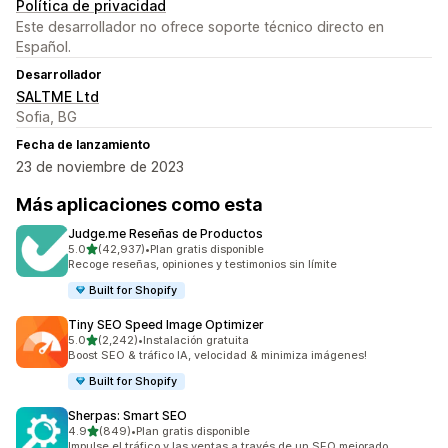
Política de privacidad
Este desarrollador no ofrece soporte técnico directo en
Español.
Desarrollador
SALTME Ltd
Sofia, BG
Fecha de lanzamiento
23 de noviembre de 2023
Más aplicaciones como esta
Judge.me Reseñas de Productos
de 5 estrellas
5.0
(42,937)
•
Plan gratis disponible
42937 reseñas en total
Recoge reseñas, opiniones y testimonios sin límite
Built for Shopify
Tiny SEO Speed Image Optimizer
de 5 estrellas
5.0
(2,242)
•
Instalación gratuita
2242 reseñas en total
Boost SEO & tráfico IA, velocidad & minimiza imágenes!
Built for Shopify
Sherpas: Smart SEO
de 5 estrellas
4.9
(849)
•
Plan gratis disponible
849 reseñas en total
Impulse el tráfico y las ventas a través de un SEO mejorado.