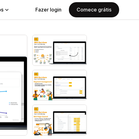
ps
Fazer login
Comece grátis