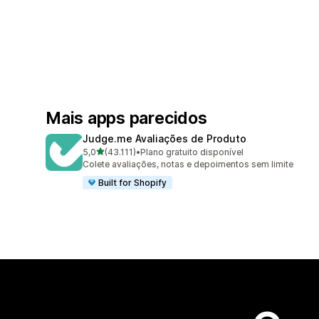
Mais apps parecidos
Judge.me Avaliações de Produto
de 5 estrelas
5,0
(43.111)
•
Plano gratuito disponível
43111 avaliações ao todo
Colete avaliações, notas e depoimentos sem limite
Built for Shopify