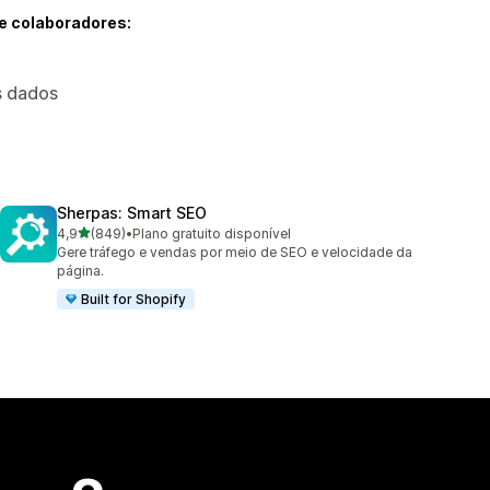
e colaboradores:
os dados
Sherpas: Smart SEO
de 5 estrelas
4,9
(849)
•
Plano gratuito disponível
849 avaliações ao todo
Gere tráfego e vendas por meio de SEO e velocidade da
página.
Built for Shopify