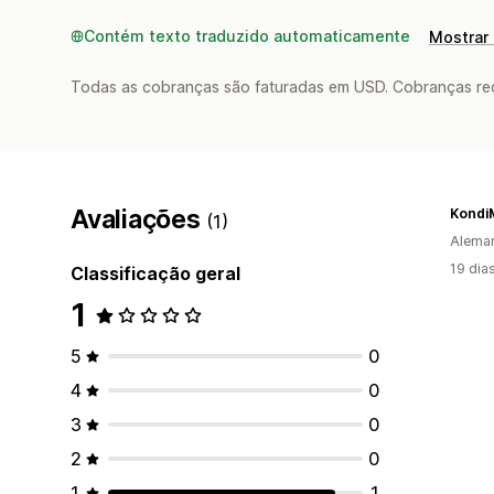
Contém texto traduzido automaticamente
Mostrar 
Todas as cobranças são faturadas em USD. Cobranças reco
Avaliações
Kondi
(1)
Alema
19 dia
Classificação geral
1
5
0
4
0
3
0
2
0
1
1