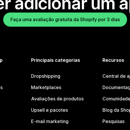
r adicionar um 
Faça uma avaliação gratuita da Shopify por 3 dias
p
Principais categorias
Recursos
Dropshipping
Central de a
os
Marketplaces
Documentaç
Avaliações de produtos
Comunidade
Upsell e pacotes
Blog da Sho
E-mail marketing
Pesquisas