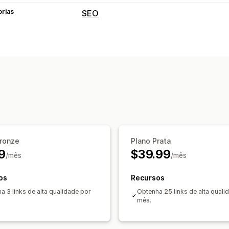
orias
SEO
Ferramentas de SEO
Links de retorno
Automações
Monitoramento de desempenho
Pontuação de SEO
Relatórios
Anális
Análise de links
Acompanhamento de 
Bronze
Plano Prata
9
$39.99
/mês
/mês
os
Recursos
a 3 links de alta qualidade por
Obtenha 25 links de alta quali
mês.