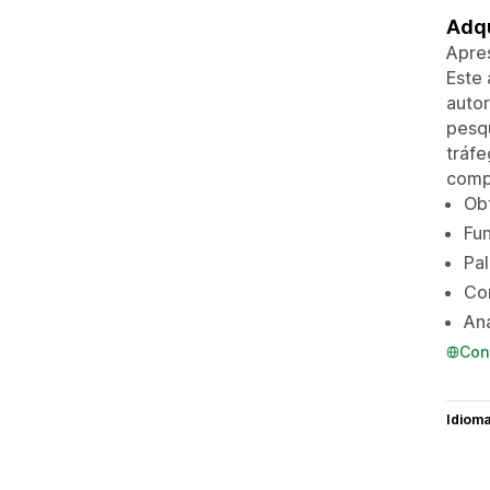
Adqu
Apres
Este 
autor
pesq
tráfe
compe
Ob
Fun
Pal
Con
Aná
Con
Idiom