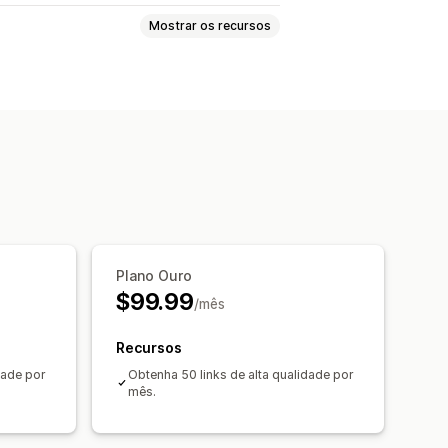
Mostrar os recursos
es
Análise de palavras-chave
classificações
Tráfego de sites
Plano Ouro
$99.99
/mês
Recursos
dade por
Obtenha 50 links de alta qualidade por
mês.