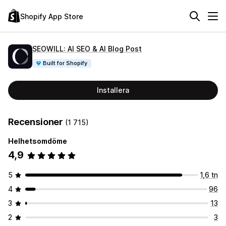
Shopify App Store
SEOWILL: AI SEO & AI Blog Post
Built for Shopify
Installera
Recensioner
(1 715)
Helhetsomdöme
4,9
5
1,6 tn
4
96
3
13
2
3