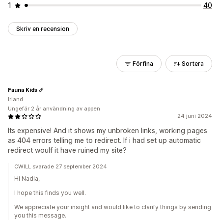
1
40
Skriv en recension
Förfina
Sortera
Fauna Kids
Irland
Ungefär 2 år användning av appen
24 juni 2024
Its expensive! And it shows my unbroken links, working pages
as 404 errors telling me to redirect. If i had set up automatic
redirect woulf it have ruined my site?
CWILL svarade 27 september 2024
Hi Nadia,
I hope this finds you well.
We appreciate your insight and would like to clarify things by sending
you this message.