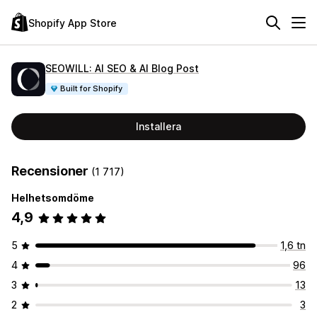
Shopify App Store
SEOWILL: AI SEO & AI Blog Post
Built for Shopify
Installera
Recensioner
(1 717)
Helhetsomdöme
4,9
5
1,6 tn
4
96
3
13
2
3