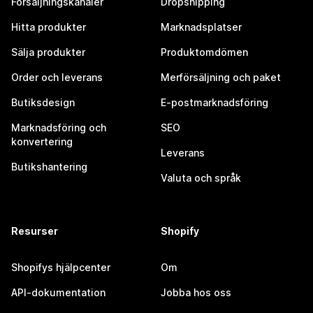
Försäljningskanaler
Dropshipping
Hitta produkter
Marknadsplatser
Sälja produkter
Produktomdömen
Order och leverans
Merförsäljning och paket
Butiksdesign
E-postmarknadsföring
Marknadsföring och
SEO
konvertering
Leverans
Butikshantering
Valuta och språk
Resurser
Shopify
Shopifys hjälpcenter
Om
API-dokumentation
Jobba hos oss