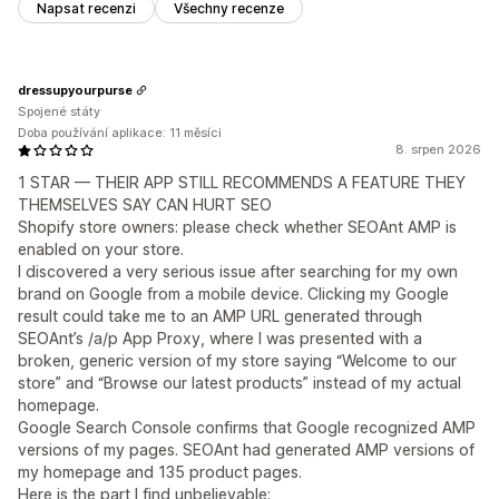
Napsat recenzi
Všechny recenze
dressupyourpurse
Spojené státy
Doba používání aplikace: 11 měsíci
8. srpen 2026
1 STAR — THEIR APP STILL RECOMMENDS A FEATURE THEY
THEMSELVES SAY CAN HURT SEO
Shopify store owners: please check whether SEOAnt AMP is
enabled on your store.
I discovered a very serious issue after searching for my own
brand on Google from a mobile device. Clicking my Google
result could take me to an AMP URL generated through
SEOAnt’s /a/p App Proxy, where I was presented with a
broken, generic version of my store saying “Welcome to our
store” and “Browse our latest products” instead of my actual
homepage.
Google Search Console confirms that Google recognized AMP
versions of my pages. SEOAnt had generated AMP versions of
my homepage and 135 product pages.
Here is the part I find unbelievable: