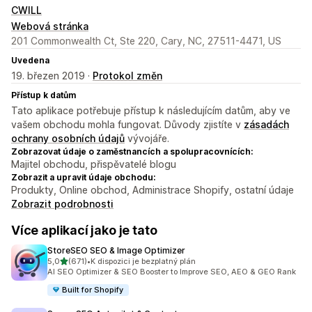
CWILL
Webová stránka
201 Commonwealth Ct, Ste 220, Cary, NC, 27511-4471, US
Uvedena
19. březen 2019 ·
Protokol změn
Přístup k datům
Tato aplikace potřebuje přístup k následujícím datům, aby ve
vašem obchodu mohla fungovat. Důvody zjistíte v
zásadách
ochrany osobních údajů
vývojáře.
Zobrazovat údaje o zaměstnancích a spolupracovnících:
Majitel obchodu, přispěvatelé blogu
Zobrazit a upravit údaje obchodu:
Produkty, Online obchod, Administrace Shopify, ostatní údaje
Zobrazit podrobnosti
Více aplikací jako je tato
StoreSEO SEO & Image Optimizer
z 5 hvězd
5,0
(671)
•
K dispozici je bezplatný plán
Celkový počet recenzí: 671
AI SEO Optimizer & SEO Booster to Improve SEO, AEO & GEO Rank
Built for Shopify