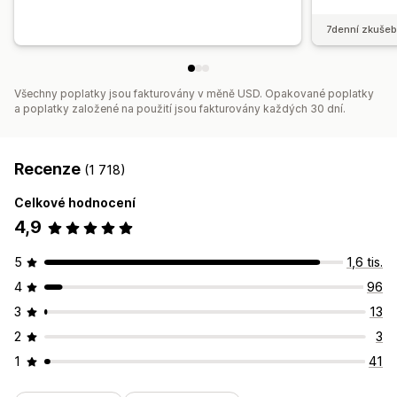
7denní zkušeb
Všechny poplatky jsou fakturovány v měně USD. Opakované poplatky
a poplatky založené na použití jsou fakturovány každých 30 dní.
Recenze
(1 718)
Celkové hodnocení
4,9
5
1,6 tis.
4
96
3
13
2
3
1
41