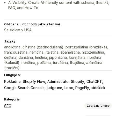
AI Visibility: Create AI-friendly content with schema, llms.txt,
FAQ, and How-To
Oblíbené u obchodů, jako je ten váš
Se sídlem v USA
Jazyky
angličtina, čínština (zjednodušená), portugalština (brazilská),
francouzština, němčina, italština, španělština, nizozemština,
čeština, dánština, finština, japonština, korejština, norština
(Bokmål), norština, polština, turečtina, thajština, a čínština
(tradiční)
Funguje s:
Pokladna
Shopify Flow
Administrátor Shopify
ChatGPT
Google Search Console
judge.me
Loox
PageFly
sidekick
Kategorie
SEO
Zobrazit funkce