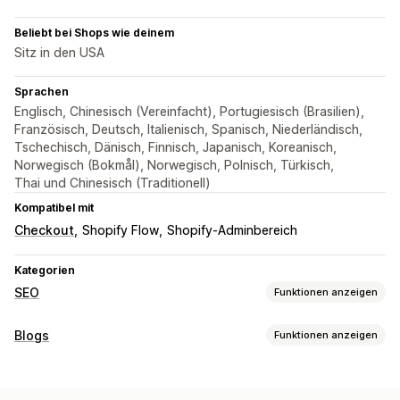
Beliebt bei Shops wie deinem
Sitz in den USA
Sprachen
Englisch, Chinesisch (Vereinfacht), Portugiesisch (Brasilien),
Französisch, Deutsch, Italienisch, Spanisch, Niederländisch,
Tschechisch, Dänisch, Finnisch, Japanisch, Koreanisch,
Norwegisch (Bokmål), Norwegisch, Polnisch, Türkisch,
Thai und Chinesisch (Traditionell)
Kompatibel mit
Checkout
Shopify Flow
Shopify-Adminbereich
Kategorien
SEO
Funktionen anzeigen
SEO-Tools
Blogs
Funktionen anzeigen
Bildkomprimierung
ALT-Text
Vorabladen
Erstellung von Inhalten
Langsames Laden
Defekte Links
Backlinks
Drag-&-Drop-Editor
Vorlagen
KI-Generierung