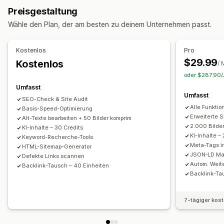
Weiterleitungen
404-Seiten
Sitemaps
Meta-Tags
Preisgestaltung
Massenerstellung
Mehrere Sprachen
Übersetzung
JSON-LD
Schemas
Robots.txt
Massenbearbeitung
Wähle den Plan, der am besten zu deinem Unternehmen passt.
Eingebettete Produkte
Bilder
Eingebettete Videos
KI-Generierung
Lokale SEO
AMP-Seiten
URL-Optimierung
Bildoptimierung
SEO
Kostenlos
Pro
Geschwindigkeitsoptimierung
Optimierung der Inhalte
Keyword-Optimierung
Meta-Tags
Alt-Tags
SEO-Analyse
$29.99
Kostenlos
/ 
Metadaten-Optimierung
Artikel-Tags
Interne Verlinkung
URL-Optimierung
oder $287.90/J
XML-Sitemap
Statistiken
Leistungsüberwachung
Umfasst
Umfasst
SEO-Wertung
Audits
Einblicke und Tipps
Analysen
SEO-Check & Site Audit
Anzeigeoptionen
Alle Funkti
Basis-Speed-Optimierung
Analyse der Wettbewerber:innen
Keyword-Analyse
Suchleiste
Verwandte Beiträge
Filterung
Erweiterte 
Alt-Texte bearbeiten + 50 Bilder komprim
Analyse der Inhalte
Tracking
Tracking der Rangliste
2.000 Bilde
KI-Inhalte – 30 Credits
KI-Inhalte –
Conversion-Tracking
Website-Traffic
Keyword-Recherche-Tools
Meta-Tags i
HTML-Sitemap-Generator
JSON‑LD Ma
Defekte Links scannen
Autom. Weite
Backlink-Tausch – 40 Einheiten
Backlink-Ta
7-tägiger kos