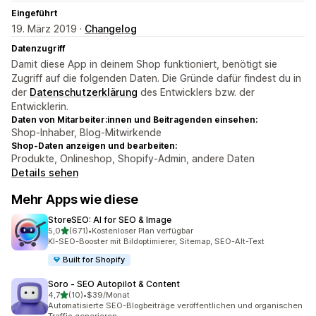
Eingeführt
19. März 2019 ·
Changelog
Datenzugriff
Damit diese App in deinem Shop funktioniert, benötigt sie
Zugriff auf die folgenden Daten. Die Gründe dafür findest du in
der
Datenschutzerklärung
des Entwicklers bzw. der
Entwicklerin.
Daten von Mitarbeiter:innen und Beitragenden einsehen:
Shop-Inhaber, Blog-Mitwirkende
Shop-Daten anzeigen und bearbeiten:
Produkte, Onlineshop, Shopify-Admin, andere Daten
Details sehen
Mehr Apps wie diese
StoreSEO: AI for SEO & Image
von 5 Sternen
5,0
(671)
•
Kostenloser Plan verfügbar
671 Rezensionen insgesamt
KI-SEO-Booster mit Bildoptimierer, Sitemap, SEO-Alt-Text
Built for Shopify
Soro ‑ SEO Autopilot & Content
von 5 Sternen
4,7
(10)
•
$39/Monat
10 Rezensionen insgesamt
Automatisierte SEO-Blogbeiträge veröffentlichen und organischen