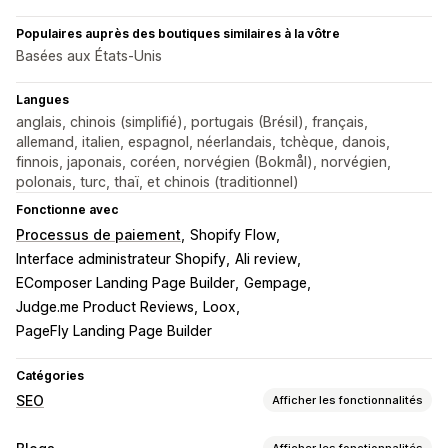
Populaires auprès des boutiques similaires à la vôtre
Basées aux États-Unis
Langues
anglais, chinois (simplifié), portugais (Brésil), français,
allemand, italien, espagnol, néerlandais, tchèque, danois,
finnois, japonais, coréen, norvégien (Bokmål), norvégien,
polonais, turc, thaï, et chinois (traditionnel)
Fonctionne avec
Processus de paiement
Shopify Flow
Interface administrateur Shopify
Ali review
EComposer Landing Page Builder
Gempage
Judge.me Product Reviews
Loox
PageFly Landing Page Builder
Catégories
SEO
Afficher les fonctionnalités
Outils SEO
Afficher les fonctionnalités