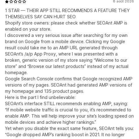
8 août 2026
1 STAR — THEIR APP STILL RECOMMENDS A FEATURE THEY
THEMSELVES SAY CAN HURT SEO
Shopify store owners: please check whether SEOAnt AMP is
enabled on your store.
I discovered a very serious issue after searching for my own
brand on Google from a mobile device. Clicking my Google
result could take me to an AMP URL generated through
SEOAnt’s /a/p App Proxy, where I was presented with a
broken, generic version of my store saying “Welcome to our
store” and “Browse our latest products” instead of my actual
homepage.
Google Search Console confirms that Google recognized AMP
versions of my pages. SEOAnt had generated AMP versions of
my homepage and 135 product pages.
Here is the part I find unbelievable:
SEOAnt’s interface STILL recommends enabling AMP, saying:
“If mobile website traffic is crucial to you, it’s recommended to
enable AMP. This will help improve your site’s loading speed on
mobile devices and achieve higher rankings.”
Yet when you disable the exact same feature, SEOAnt tells you:
“Google dropped AMP’s ranking boost in 2021. It no longer