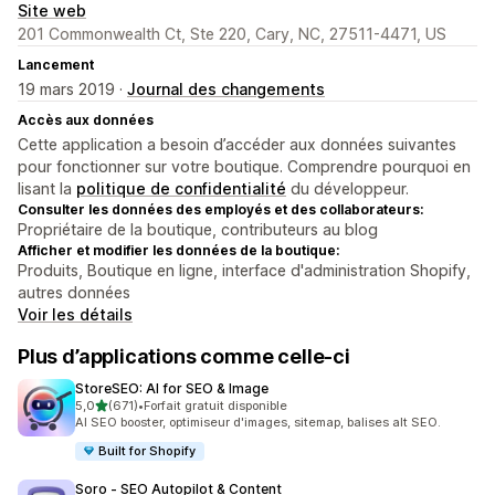
Site web
201 Commonwealth Ct, Ste 220, Cary, NC, 27511-4471, US
Lancement
19 mars 2019 ·
Journal des changements
Accès aux données
Cette application a besoin d’accéder aux données suivantes
pour fonctionner sur votre boutique. Comprendre pourquoi en
lisant la
politique de confidentialité
du développeur.
Consulter les données des employés et des collaborateurs:
Propriétaire de la boutique, contributeurs au blog
Afficher et modifier les données de la boutique:
Produits, Boutique en ligne, interface d'administration Shopify,
autres données
Voir les détails
Plus d’applications comme celle-ci
StoreSEO: AI for SEO & Image
étoile(s) sur 5
5,0
(671)
•
Forfait gratuit disponible
671 avis au total
AI SEO booster, optimiseur d'images, sitemap, balises alt SEO.
Built for Shopify
Soro ‑ SEO Autopilot & Content