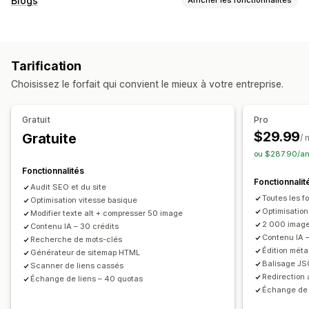
Blogs
Compression d’images
Texte alternatif
Préchargement
Création de contenu
Chargement paresseux
Liens brisés
Liens retour
Éditeur avec fonction de glisser-déposer
Modèles
Redirections
Pages d’erreur 404
Plans du site
Tarification
Génération basée sur l’IA
Création groupée
Multilingue
Balises méta
JSON-LD
Schémas
Robots.txt
Choisissez le forfait qui convient le mieux à votre entreprise.
Traduction
Produits intégrés
Images
Vidéos intégrées
Édition en bloc
Génération IA
SEO local
Pages AMP
Optimisation d’URL
Optimisation d’images
SEO
Gratuit
Pro
Optimisation de vitesse
Optimisation de contenu
Optimisation des mots-clés
Balises méta
Balises alt
$29.99
Gratuite
/ 
Optimisation de métadonnées
Analyse SEO
Balises des articles
Liens internes
ou $287.90/an
Optimisation d’URL
Plan du site XML
Analyses de données
Suivi des performances
Fonctionnalités
Fonctionnalit
Note SEO
Audits
Informations et conseils
Audit SEO et du site
Options d’affichage
Toutes les f
Optimisation vitesse basique
Analyses de données
Analyses de la concurrence
Barre de recherche
Publications associées
Filtrage
Optimisatio
Modifier texte alt + compresser 50 image
Analyses de mots-clés
Analyses de contenu
Suivi
2 000 image
Contenu IA – 30 crédits
Contenu IA 
Suivi du classement
Suivi des conversions
Recherche de mots-clés
Édition mét
Générateur de sitemap HTML
Trafic du site web
Balisage J
Scanner de liens cassés
Redirection
Échange de liens – 40 quotas
Échange de 