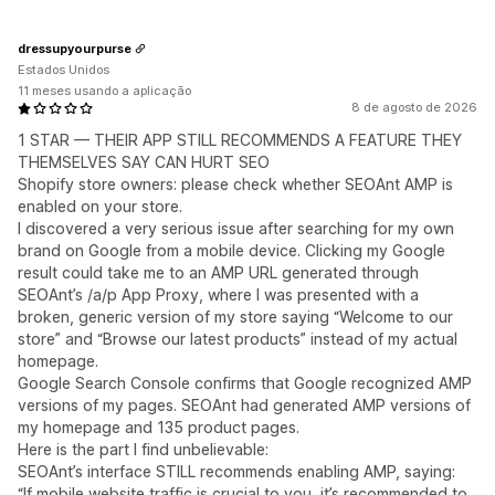
dressupyourpurse
Estados Unidos
11 meses usando a aplicação
8 de agosto de 2026
1 STAR — THEIR APP STILL RECOMMENDS A FEATURE THEY
THEMSELVES SAY CAN HURT SEO
Shopify store owners: please check whether SEOAnt AMP is
enabled on your store.
I discovered a very serious issue after searching for my own
brand on Google from a mobile device. Clicking my Google
result could take me to an AMP URL generated through
SEOAnt’s /a/p App Proxy, where I was presented with a
broken, generic version of my store saying “Welcome to our
store” and “Browse our latest products” instead of my actual
homepage.
Google Search Console confirms that Google recognized AMP
versions of my pages. SEOAnt had generated AMP versions of
my homepage and 135 product pages.
Here is the part I find unbelievable:
SEOAnt’s interface STILL recommends enabling AMP, saying:
“If mobile website traffic is crucial to you, it’s recommended to