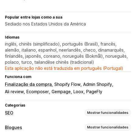
Popular entre lojas como a sua
Sediado nos Estados Unidos da América
Idiomas
inglês, chinês (simplificado), português (Brasil), francês,
alemão, italiano, espanhol, neerlandês, checo, dinamarquês,
finlandês, japonês, coreano, norueguês (Bokmål), norueguês,
polaco, turco, tailandêse chinês (tradicional)
Esta aplicação não está traduzida em português (Portugal)
Funciona com
Finalização da compra
Shopify Flow
Admin Shopify
Ali review
Ecomposer
Gempage
Loox
PageFly
Categorias
SEO
Mostrar funcionalidades
Ferramentas de SEO
Blogues
Mostrar funcionalidades
Compressão de imagens
Texto alternativo