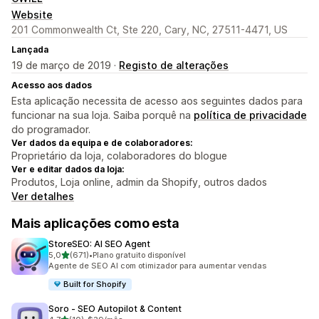
Website
201 Commonwealth Ct, Ste 220, Cary, NC, 27511-4471, US
Lançada
19 de março de 2019 ·
Registo de alterações
Acesso aos dados
Esta aplicação necessita de acesso aos seguintes dados para
funcionar na sua loja. Saiba porquê na
política de privacidade
do programador.
Ver dados da equipa e de colaboradores:
Proprietário da loja, colaboradores do blogue
Ver e editar dados da loja:
Produtos, Loja online, admin da Shopify, outros dados
Ver detalhes
Mais aplicações como esta
StoreSEO: AI SEO Agent
de 5 estrelas
5,0
(671)
•
Plano gratuito disponível
671 total de avaliações
Agente de SEO AI com otimizador para aumentar vendas
Built for Shopify
Soro ‑ SEO Autopilot & Content