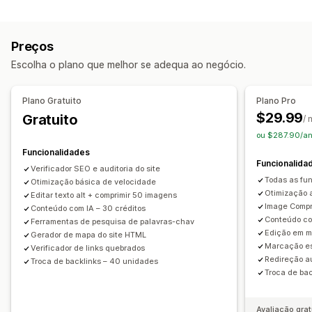
Criação de conteúdos
Carregamento prévio
Carregamento lento
Editor de arrastar e largar
Modelos
Geração por IA
Ligações quebradas
Ligações de retrocesso
Preços
Criação em lote
Multilingue
Tradução
Redirecionamentos
Páginas 404
Mapas do site
Escolha o plano que melhor se adequa ao negócio.
Produtos incorporados
Imagens
Vídeos incorporados
Meta tags
JSON-LD
Esquemas
Robots.txt
Edição em lote
Geração por IA
SEO local
Páginas AMP
SEO
Plano Gratuito
Plano Pro
Otimização de URL
Otimização de imagem
Otimização de palavras-chave
Meta tags
$29.99
Gratuito
/
Otimização de velocidade
Otimização de conteúdo
Todas as etiquetas
Análise de SEO
Etiquetas de artigos
ou $287.90/an
Otimização de metadados
Ligações internas
Otimização de URL
Mapa do site XML
Funcionalidades
Funcionalida
Análise de dados
Monitorização do desempenho
Verificador SEO e auditoria do site
Todas as fu
Otimização básica de velocidade
Pontuação SEO
Auditorias
Informações e dicas
Opções de apresentação
Otimização 
Editar texto alt + comprimir 50 imagens
Análise de dados
Análise da concorrência
Image Comp
Barra de pesquisa
Conteúdo com IA – 30 créditos
Publicações relacionadas
Filtros
Conteúdo co
Análise de palavras-chave
Análise de conteúdo
Rastreio
Ferramentas de pesquisa de palavras-chav
Edição em m
Gerador de mapa do site HTML
Rastreio da classificação
Rastreio de conversões
Marcação e
Verificador de links quebrados
Tráfego de website
Redireção a
Troca de backlinks – 40 unidades
Troca de ba
Avaliação grat