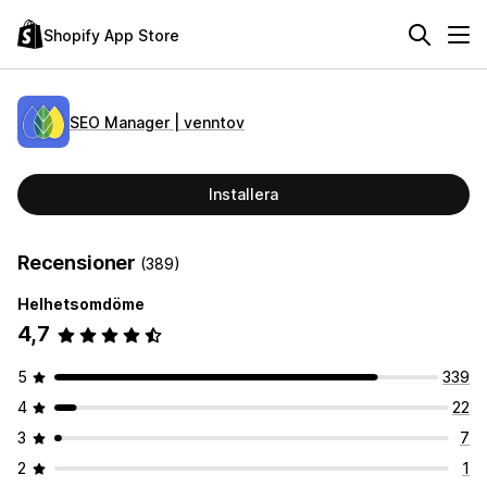
Shopify App Store
SEO Manager | venntov
Installera
Recensioner
(389)
Helhetsomdöme
4,7
5
339
4
22
3
7
2
1