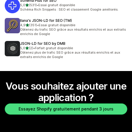
Schema Plus for SEO
étoile(s) sur 5
5,0
(531)
•
Essai gratuit disponible
531 avis au total
Schéma Rich Snippets : SEO et classement Google améliorés.
Ilana's JSON‑LD for SEO (TM)
étoile(s) sur 5
4,9
(351)
•
Essai gratuit disponible
351 avis au total
Obtenez du trafic SEO grâce aux résultats enrichis et aux extraits
enrichis de Google
JSON‑LD for SEO by DMB
étoile(s) sur 5
5,0
(2)
•
Forfait gratuit disponible
2 avis au total
Obtenez plus de trafic SEO grâce aux résultats enrichis et aux
extraits enrichis de Google
Vous souhaitez ajouter une
application ?
Essayez Shopify gratuitement pendant 3 jours