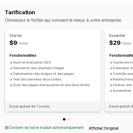
Fils d’Ariane
Plans du site
Indexation des pages
Tarification
Balises méta
Extraits enrichis
JSON-LD
Schémas
Choisissez le forfait qui convient le mieux à votre entreprise.
Édition en bloc
Génération IA
SEO local
Optimisation d’URL
Optimisation de vitesse
Starter
Essentiel
Optimisation de contenu
Optimisation de métadonnées
$9
$29
/ mois
/ mois
Optimisation de thèmes
Automatisations
Fonctionnalités
Fonctionnalit
Suivi des performances
Suivi et évaluation SEO
Toutes les fo
Note SEO
Audits
Rapports
Informations et conseils
Simulation des résultats Google
Évaluation e
Analyses de données
Analyses de mots-clés
Optimisation des images et des pages
Contrôle av
Analyses de liens
Analyses de contenu
Suivi
Test des données structurées
Redirections
Suivi des pages manquantes et des liens brisés
Gestion des 
Trafic du site web
Automatisé
Essai gratuit de 7 jour(s)
Essai gratuit d
Contient du texte traduit automatiquement
Afficher l’original