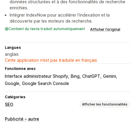
données structurées et à des fonctionnalités de recherche
enrichies.
Intégrer IndexNow pour accélérer l’indexation et la
découverte par les moteurs de recherche.
Contient du texte traduit automatiquement
Afficher l’original
Langues
anglais
Cette application n’est pas traduite en français
Fonctionne avec
Interface administrateur Shopify
Bing
ChatGPT
Gemini
Google
Google Search Console
Catégories
SEO
Afficher les fonctionnalités
Outils SEO
Publicité – autre
Texte alternatif
Dénomination des fichiers
Liens brisés
Liens retour
Redirections
Pages d’erreur 404