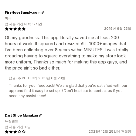
FireHoseSupply.com
미국
앱 사용 기간 대략 12시간
2019년 6월 23일
Oh my goodness. This app literally saved me at least 200
hours of work. It squared and resized ALL 1000+ images that
I've been collecting over 8 years within MINUTES. I was totally
dreading having to square everything to make my store look
more uniform, Thanks so much for making this app guys, and
the price ain't so bad either.
답글 SpurIT LLC개 2019년 6월 23일
Thanks for your feedback! We are glad that you're satisfied with our
app and find it easy to set up :) Don't hesitate to contact us if you
need any assistance!
Dart Shop Manukau
뉴질랜드
앱 사용 기간 11일
2021년 12월 28일에 편집됨