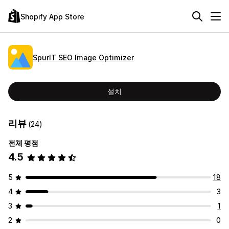
Shopify App Store
SpurIT SEO Image Optimizer
설치
리뷰
(24)
전체 평점
4.5
5
18
4
3
3
1
2
0