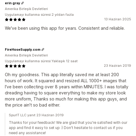
erin gray
Amerika Birleşik Devletleri
Uygulamayı kullanma süresi:2 yıldan fazla
13 Haziran 2025
We've been using this app for years. Consistent and reliable.
FireHoseSupply.com
Amerika Birleşik Devletleri
Uygulamayı kullanma süresi:Yaklaşık 12 saat
23 Haziran 2019
Oh my goodness. This app literally saved me at least 200
hours of work. It squared and resized ALL 1000+ images that
I've been collecting over 8 years within MINUTES. I was totally
dreading having to square everything to make my store look
more uniform, Thanks so much for making this app guys, and
the price ain't so bad either.
SpurIT LLC yanıt 23 Haziran 2019
Thanks for your feedback! We are glad that you're satisfied with our
app and find it easy to set up :) Don't hesitate to contact us if you
need any assistance!