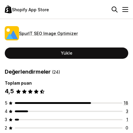
Shopify App Store
SpurIT SEO Image Optimizer
Yükle
Değerlendirmeler
(24)
Toplam puan
4,5
5
18
4
3
3
1
2
0