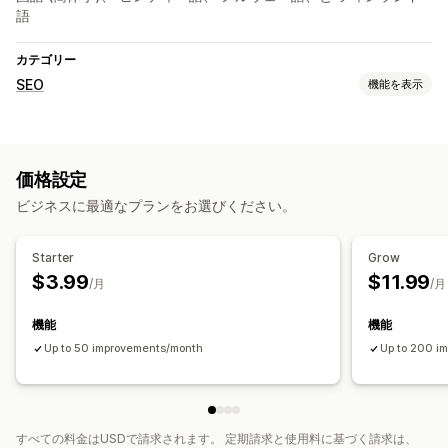
語
カテゴリー
SEO
機能を表示
SEOツール
AI生成
価格設定
ビジネスに最適なプランをお選びください。
Starter
Grow
$3.99
$11.99
/月
/月
機能
機能
Up to 50 improvements/month
Up to 200 i
すべての料金はUSDで請求されます。 定期請求と使用料に基づく請求は、