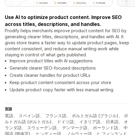
Use AI to optimize product content. Improve SEO
across titles, descriptions, and handles.
Prodify helps merchants improve product content for SEO by
generating clearer titles, descriptions, and handles with AI. It
gives store teams a faster way to update product pages, keep
content consistent, and reduce manual writing work while
staying in control of what gets published.
Improve product titles with AI suggestions
Generate clearer SEO-focused descriptions
Create cleaner handles for product URLs
Keep product content consistent across your store
Update product copy faster with less manual writing
言語
英語、 スペイン語、 フランス語、 ポルトガル語 (ブラジル)、 ポ
ルトガル語 (ポルトガル)、 ドイツ語、 イタリア語、 日本語、 オ
ランダ語、 スウェーデン語、 デンマーク語、 ポーランド語、 中
国語 (簡体字)、 ヒンディー語、 ノルウェー語、と フィンランド