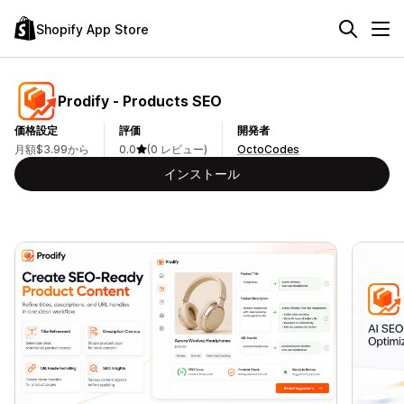
Shopify App Store
Prodify ‑ Products SEO
価格設定
評価
開発者
月額$3.99から
0.0
(0 レビュー)
OctoCodes
インストール