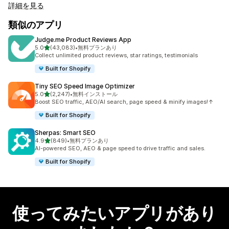
詳細を見る
類似のアプリ
Judge.me Product Reviews App
5つ星中
5.0
(43,083)
•
無料プランあり
合計レビュー数：43083件
Collect unlimited product reviews, star ratings, testimonials
Built for Shopify
Tiny SEO Speed Image Optimizer
5つ星中
5.0
(2,247)
•
無料インストール
合計レビュー数：2247件
Boost SEO traffic, AEO/AI search, page speed & minify images!↑
Built for Shopify
Sherpas: Smart SEO
5つ星中
4.9
(849)
•
無料プランあり
合計レビュー数：849件
AI-powered SEO, AEO & page speed to drive traffic and sales.
Built for Shopify
使ってみたいアプリがあり