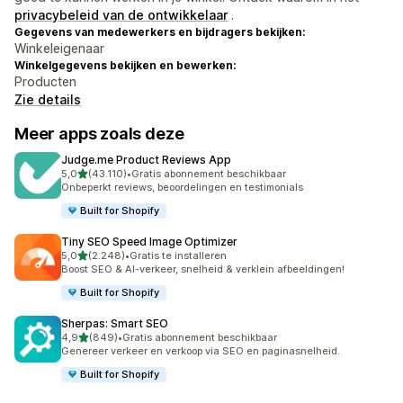
privacybeleid van de ontwikkelaar
.
Gegevens van medewerkers en bijdragers bekijken:
Winkeleigenaar
Winkelgegevens bekijken en bewerken:
Producten
Zie details
Meer apps zoals deze
Judge.me Product Reviews App
van 5 sterren
5,0
(43.110)
•
Gratis abonnement beschikbaar
43110 recensies in totaal
Onbeperkt reviews, beoordelingen en testimonials
Built for Shopify
Tiny SEO Speed Image Optimizer
van 5 sterren
5,0
(2.248)
•
Gratis te installeren
2248 recensies in totaal
Boost SEO & AI-verkeer, snelheid & verklein afbeeldingen!
Built for Shopify
Sherpas: Smart SEO
van 5 sterren
4,9
(849)
•
Gratis abonnement beschikbaar
849 recensies in totaal
Genereer verkeer en verkoop via SEO en paginasnelheid.
Built for Shopify