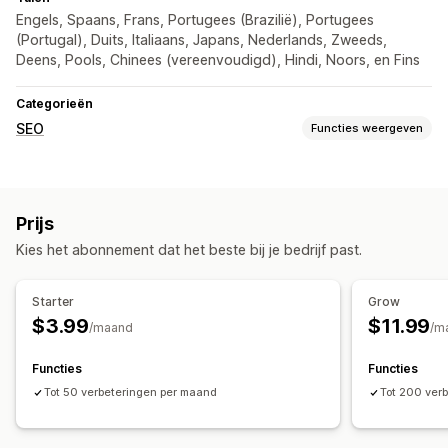
Engels, Spaans, Frans, Portugees (Brazilië), Portugees
(Portugal), Duits, Italiaans, Japans, Nederlands, Zweeds,
Deens, Pools, Chinees (vereenvoudigd), Hindi, Noors, en Fins
Categorieën
SEO
Functies weergeven
SEO-tools
AI-generatie
Prijs
Kies het abonnement dat het beste bij je bedrijf past.
Starter
Grow
$3.99
$11.99
/maand
/m
Functies
Functies
Tot 50 verbeteringen per maand
Tot 200 ver