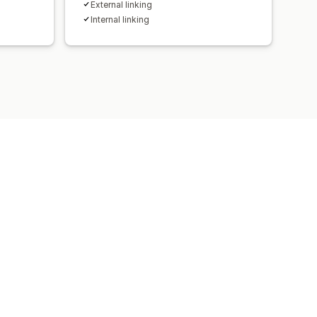
External linking
Internal linking