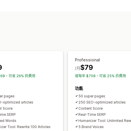
建立內容
範本
AI 生成內容
大量建立
多國語言
搜尋引擎最佳化 (SEO)
關鍵字最佳化
中繼標籤
替代標籤
SE
網址最佳化
Professional
9
$79
/月
168，可省 26% 的費用
或每年 $708，可省 25% 的費用
功能
er pages
50 super pages
-optimized articles
250 SEO-optimized articles
t Score
Content Score
Time SERP
Real-Time SERP
ted Words
Humanizer Tool: Unlimited Rew
zer Tool: Rewrite 100 Articles
5 Brand Voices