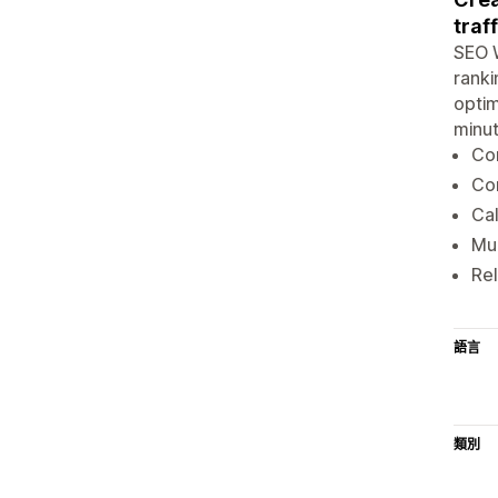
traf
SEO W
ranki
optim
minut
Com
Co
Cal
Mul
Re
語言
類別