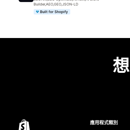
Builder,AEO,GEO,JSON-LD
Built for Shopify
想
應用程式類別