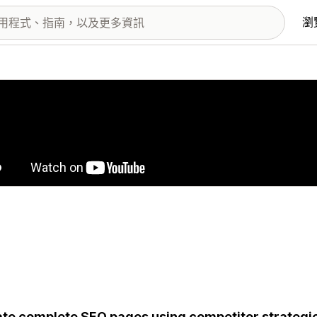
瀏
圖片圖庫
te complete SEO pages using competitor strategie