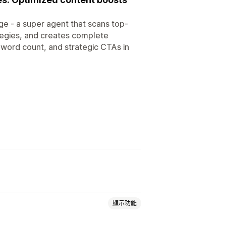
ge - a super agent that scans top-
ategies, and creates complete
 word count, and strategic CTAs in
顯示功能