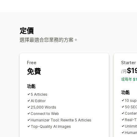
定價
選擇最適合您業務的方案。
Free
Starter
$1
免費
/月
或每年 $
功能
功能
5 Articles
10 sup
AI Editor
50 SEO
25,000 Words
Conten
Connect to Web
Real-
Humanizer Tool: Rewrite 5 Articles
Unlimi
Top-Quality AI Images
Humani