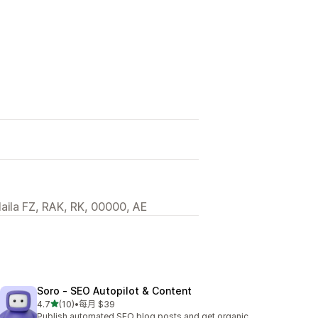
aila FZ, RAK, RK, 00000, AE
Soro ‑ SEO Autopilot & Content
滿分 5 顆星
4.7
(10)
•
每月 $39
共有 10 則評價
Publish automated SEO blog posts and get organic