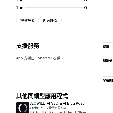
1
0
撰寫評價
所有評價
支援服務
資源
App 支援由 Cybereter 提供。
開發者
發布日
其他同類型應用程式
SEOWILL: AI SEO & AI Blog Post
滿分 5 顆星
4.8
(1,719)
•
提供免費方案
共有 1719 則評價
SEOAnt,SEO Optimizer,Alt text,AI Store