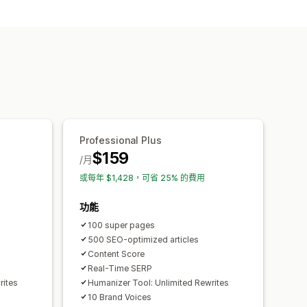
圖片
嵌入式影片
目錄大綱
自動排程
O 分析
文章標籤
永久連結
內部連結
Professional Plus
$159
/月
或每年 $1,428，可省 25% 的費用
功能
100 super pages
500 SEO-optimized articles
Content Score
Real-Time SERP
rites
Humanizer Tool: Unlimited Rewrites
10 Brand Voices