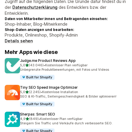
Zugriff auf die folgenden Daten. Die Gründe dafür findest du in
der
Datenschutzerklärung
des Entwicklers bzw. der
Entwicklerin.
Daten von Mitarbeiter:innen und Beitragenden einsehen:
Shop-Inhaber, Blog-Mitwirkende
Shop-Daten anzeigen und bearbeiten:
Produkte, Onlineshop, Shopify-Admin
Details sehen
Mehr Apps wie diese
Judge.me Product Reviews App
von 5 Sternen
5,0
(43.046)
•
Kostenloser Plan verfügbar
43046 Rezensionen insgesamt
Unbegrenzte Produktbewertungen, mit Fotos und Videos
Built for Shopify
Tiny SEO Speed Image Optimizer
von 5 Sternen
5,0
(2.245)
•
Kostenlose Installation
2245 Rezensionen insgesamt
SEO & KI-Traffic, Seitengeschwindigkeit & Bilder optimieren!
Built for Shopify
Sherpas: Smart SEO
von 5 Sternen
4,9
(849)
•
Kostenloser Plan verfügbar
849 Rezensionen insgesamt
Steigern Sie Traffic und Verkäufe durch verbesserte SEO.
Built for Shopify