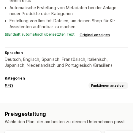
einem Klick
Automatische Erstellung von Metadaten bei der Anlage
neuer Produkte oder Kategorien
Erstellung von llms.txt-Dateien, um deinen Shop für KI-
Assistenten auffindbar zu machen
Enthält automatisch übersetzten Text
Original anzeigen
Sprachen
Deutsch, Englisch, Spanisch, Französisch, Italienisch,
Japanisch, Niederländisch und Portugiesisch (Brasilien)
Kategorien
SEO
Funktionen anzeigen
SEO-Tools
Bildkomprimierung
Bildgrößenänderung
Bildsicherung
Preisgestaltung
ALT-Text
Meta-Tags
Massenbearbeitung
KI-Generierung
Wähle den Plan, der am besten zu deinem Unternehmen passt.
Lokale SEO
Bildoptimierung
Geschwindigkeitsoptimierung
Metadaten-Optimierung