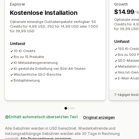
Explorer
Growth
Automatisierungen
$14.99
Kostenlose Installation
/ 
Leistungsüberwachung
Optionale ein
Optionale einmalige Guthabenpakete verfügbar: 50
SEO-Wertung
Audits
Berichterstattung
Credits für 4,
Credits für 4,99 USD, 250 für 14,99 USD oder 1.000
für 39,99 USD
für 39,99 USD
Einblicke und Tipps
Analysen
Umfasst
Umfasst
150 KI-Credi
10 KI-Credits
Bis zu 500 
Bis zu 15 Produkte
SEO-Masse
KI-Metadatengenerierung
Metadaten-
KI-gestützte Erstellung von Bild-Alt-Texten
llms.txt-Gen
Wöchentliche SEO-Berichte
E-Mail-Anal
Bildoptimierung
7-tägiger kos
Enthält automatisch übersetzten Text
Original anzeigen
Alle Gebühren werden in USD berechnet. Wiederkehrende und
nutzungsabhängige Gebühren werden alle 30 Tage in Rechnung
gestellt.
Alle Preisoptionen anzeigen