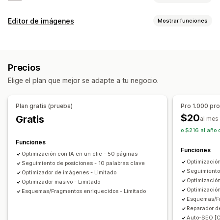
Herramientas de SEO
Editor de imágenes
Mostrar funciones
Compresión de imágenes
Optimización de la imagen
Cambio de tamaño de las imágenes
Texto alternativo
Optimización automática
Compresión de imágenes
SEO
Nombres de archivo
Duplicar contenido
Enlaces rotos
Precios
Texto alternativo
Redireccionamiento
Páginas de error
Ruta de navegación
Elige el plan que mejor se adapte a tu negocio.
Metaetiqueta
Fragmentos enriquecidos
JSON-LD
Edición masiva
Esquemas
Edición masiva
Generación de IA
Texto alternativo
Nombres de archivos
Plan gratis (prueba)
Pro 1.000 pr
Optimización de la URL
Optimización de la imagen
Conversión de formato
Compresión
Cambio de tamaño
$20
Gratis
al mes
Optimización de la velocidad
Optimización del contenido
o $216 al año 
Optimización de metadatos
Funciones
Funciones
Monitorear el rendimiento
Optimización con IA en un clic - 50 páginas
Optimización
Seguimiento de posiciones - 10 palabras clave
Puntuación SEO
Auditorías
Informes
Seguimiento
Optimizador de imágenes - Limitado
Informes y estadísticas
Análisis de la competencia
Optimizació
Optimizador masivo - Limitado
Optimización
Análisis de palabra clave
Análisis de velocidad
Esquemas/Fragmentos enriquecidos - Limitado
Esquemas/F
Análisis de contenido
Seguimiento
Reparador d
Seguimiento de posicionamiento
Tráfico del sitio web
Auto-SEO [C