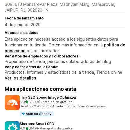
609, 610 Mansarovar Plaza, Madhyam Marg, Mansarovar,
JAIPUR, RJ, 302020, IN
Fecha de lanzamiento
4 de junio de 2020
Acceso a los datos
Esta aplicación necesita acceso a los siguientes datos para
funcionar en tu tienda. Obtén más información en la
política de
privacidad
del desarrollador.
Ver datos de empleados y colaboradores:
Propietario de tienda, personas colaboradoras del blog
Ver y editar datos de la tienda:
Productos, Informes y estadísticas de la tienda, Tienda online
Ver los detalles
Más aplicaciones como esta
Tiny SEO Speed Image Optimizer
de 5 estrellas
5.0
(2,248)
•
Instalación gratuita
2248 reseñas en total
Boost SEO & tráfico IA, velocidad & minimiza imágenes!
Built for Shopify
Sherpas: Smart SEO
de 5 estrellas
4.9
(849)
•
Plan gratis disponible