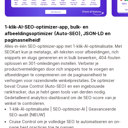
1-klik-AI-SEO-optimizer-app, bulk- en
afbeeldingsoptimizer (Auto-SEO), JSON-LD en
paginasnelheid!
Alles-in-één SEO-optimizer-app met 1-klik-AI-optimalisatie. Met
SEOKart kun je metatags, alt-teksten voor afbeeldingen, rich
snippets en slugs genereren en in bulk bewerken, 404-fouten
oplossen en 301-omleidingen instellen. Verbeter je
productvermeldingen door rich snippets toe te voegen en
afbeeldingen te comprimeren om de paginasnelheid te
verhogen voor razendsnelle winkelprestaties. De optimizer
bevat Cruise Control (Auto-SEO) en een ingebouwde
ranktracker, dus je hebt geen tools van derden nodig.
Gedetailleerd analytics-dashboard om de SEO-score van je
winkel te controleren.
1-klik-AI-optimalisatie | SEO-optimizer-AI | Geavanceerde
SEO-audit [NIEUW]
Cruise Control om je volledige SEO te automatiseren en on-
page best practices toe te passen