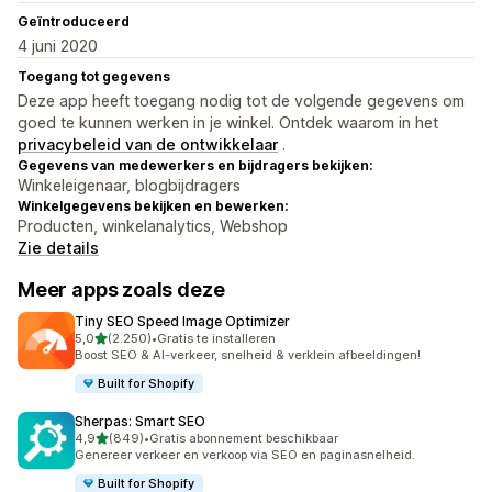
Geïntroduceerd
4 juni 2020
Toegang tot gegevens
Deze app heeft toegang nodig tot de volgende gegevens om
goed te kunnen werken in je winkel. Ontdek waarom in het
privacybeleid van de ontwikkelaar
.
Gegevens van medewerkers en bijdragers bekijken:
Winkeleigenaar, blogbijdragers
Winkelgegevens bekijken en bewerken:
Producten, winkelanalytics, Webshop
Zie details
Meer apps zoals deze
Tiny SEO Speed Image Optimizer
van 5 sterren
5,0
(2.250)
•
Gratis te installeren
2250 recensies in totaal
Boost SEO & AI-verkeer, snelheid & verklein afbeeldingen!
Built for Shopify
Sherpas: Smart SEO
van 5 sterren
4,9
(849)
•
Gratis abonnement beschikbaar
849 recensies in totaal
Genereer verkeer en verkoop via SEO en paginasnelheid.
Built for Shopify