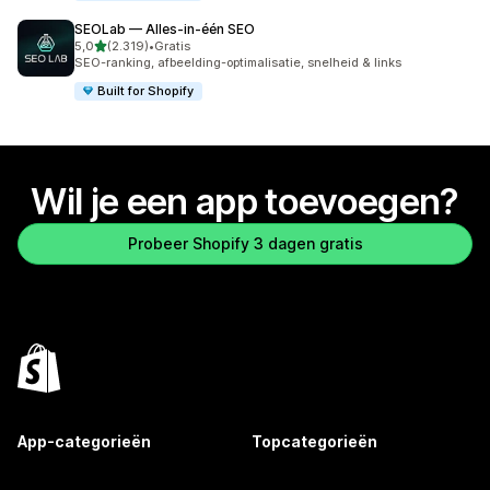
SEOLab — Alles‑in‑één SEO
van 5 sterren
5,0
(2.319)
•
Gratis
2319 recensies in totaal
SEO-ranking, afbeelding-optimalisatie, snelheid & links
Built for Shopify
Wil je een app toevoegen?
Probeer Shopify 3 dagen gratis
App-categorieën
Topcategorieën