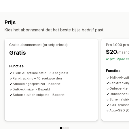
Beeldcompressie
Formaataanpassing van afbeeldingen
Beeldoptimalisatie
Alt-tekst
Bestandsnaamgeving
Content dupliceren
Automatische optimalisatie
Beeldcompressie
SEO
Doodlopende links
Omleidingen
404-pagina's
Prijs
Alt-tekst
Broodkruimels
Metatags
Rich snippets
JSON-LD
Kies het abonnement dat het beste bij je bedrijf past.
Schema's
Bulkbewerking
AI-generatie
URL-optimalisatie
Bulkbewerking
Beeldoptimalisatie
Snelheidsoptimalisatie
Alt-tekst
Bestandsnamen
Conversie bestandstype
Gratis abonnement (proefperiode)
Pro 1.000 pr
Contentoptimalisatie
Optimalisatie van metagegevens
Compressie
Grootte aanpassen
$20
Gratis
/maan
Prestaties bijhouden
of $216/jaar 
SEO-score
Audits
Rapportage
Analytics
Functies
Functies
Concurrentie-analyse
Trefwoordanalyse
1-klik-AI-optimalisatie - 50 pagina's
1-klik-AI-op
Ranktracking – 10 zoekwoorden
Snelheidsanalyse
Contentanalyse
Tracking
Ranktrackin
Afbeeldingsoptimizer - Beperkt
Score-tracking
Websiteverkeer
Onbeperkte 
Bulk-optimizer - Beperkt
Onbeperkte b
Schema's/rich snippets - Beperkt
Schema's/ri
404-oplosse
Auto-SEO [C