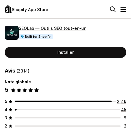
Shopify App Store
SEOLab — Outils SEO tout‑en‑un
Built for Shopify
Installer
Avis
(2 314)
Note globale
5
5
2,2 k
4
45
3
8
2
2