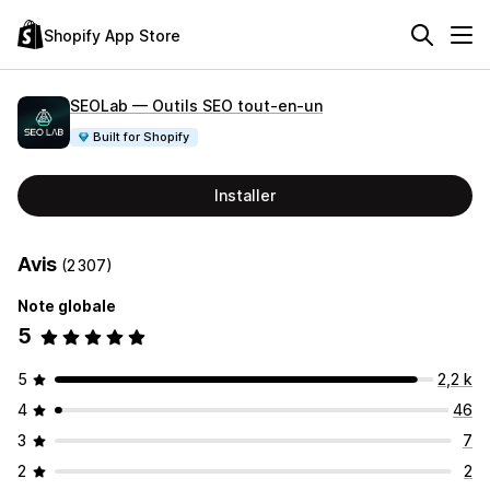
Shopify App Store
SEOLab — Outils SEO tout‑en‑un
Built for Shopify
Installer
Avis
(2 307)
Note globale
5
5
2,2 k
4
46
3
7
2
2