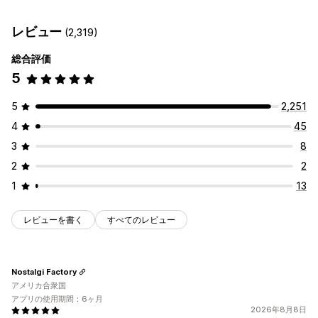
自動最適化
画像の圧縮
SEO
代替テキスト
404ページ
ページのインデックス付け
メタタグ
JSON-LD
レビュー
(2,319)
スキーマ
Robots.txt
一括編集
ローカルSEO
URLの最適化
一括編集
画像の最適化
スピード最適化
コンテンツの最適化
総合評価
代替テキスト
圧縮
メタデータの最適化
5
パフォーマンスのモニタリング
5
2,251
SEOスコア
監査
レポート
インサイトとヒント
競合分析
4
45
キーワード分析
スピード分析
コンテンツ分析
順位追跡
テスト
3
8
2
2
1
13
レビューを書く
すべてのレビュー
Nostalgi Factory
アメリカ合衆国
アプリの使用期間：6ヶ月
2026年8月8日