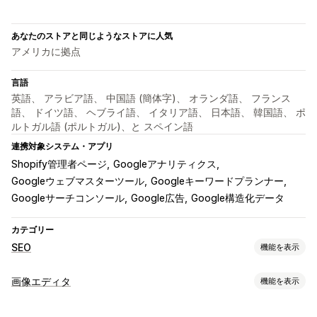
あなたのストアと同じようなストアに人気
アメリカに拠点
言語
英語、 アラビア語、 中国語 (簡体字)、 オランダ語、 フランス
語、 ドイツ語、 ヘブライ語、 イタリア語、 日本語、 韓国語、 ポ
ルトガル語 (ポルトガル)、と スペイン語
連携対象システム・アプリ
Shopify管理者ページ
Googleアナリティクス
Googleウェブマスターツール
Googleキーワードプランナー
Googleサーチコンソール
Google広告
Google構造化データ
カテゴリー
SEO
機能を表示
SEOツール
画像エディタ
機能を表示
画像の圧縮
画像のサイズ変更
画像のバックアップ
画像の最適化
代替テキスト
遅延読み込み
リンク切れ
リダイレクト