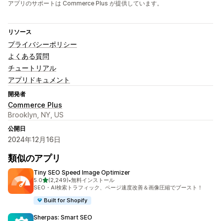
アプリのサポートは Commerce Plus が提供しています。
リソース
プライバシーポリシー
よくある質問
チュートリアル
アプリドキュメント
開発者
Commerce Plus
Brooklyn, NY, US
公開日
2024年12月16日
類似のアプリ
Tiny SEO Speed Image Optimizer
5つ星中
5.0
(2,249)
•
無料インストール
合計レビュー数：2249件
SEO・AI検索トラフィック、ページ速度改善＆画像圧縮でブースト！
Built for Shopify
Sherpas: Smart SEO