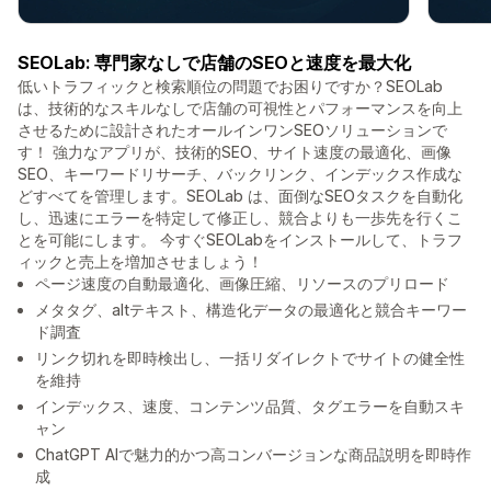
SEOLab: 専門家なしで店舗のSEOと速度を最大化
低いトラフィックと検索順位の問題でお困りですか？SEOLab
は、技術的なスキルなしで店舗の可視性とパフォーマンスを向上
させるために設計されたオールインワンSEOソリューションで
す！ 強力なアプリが、技術的SEO、サイト速度の最適化、画像
SEO、キーワードリサーチ、バックリンク、インデックス作成な
どすべてを管理します。SEOLab は、面倒なSEOタスクを自動化
し、迅速にエラーを特定して修正し、競合よりも一歩先を行くこ
とを可能にします。 今すぐSEOLabをインストールして、トラフ
ィックと売上を増加させましょう！
ページ速度の自動最適化、画像圧縮、リソースのプリロード
メタタグ、altテキスト、構造化データの最適化と競合キーワー
ド調査
リンク切れを即時検出し、一括リダイレクトでサイトの健全性
を維持
インデックス、速度、コンテンツ品質、タグエラーを自動スキ
ャン
ChatGPT AIで魅力的かつ高コンバージョンな商品説明を即時作
成