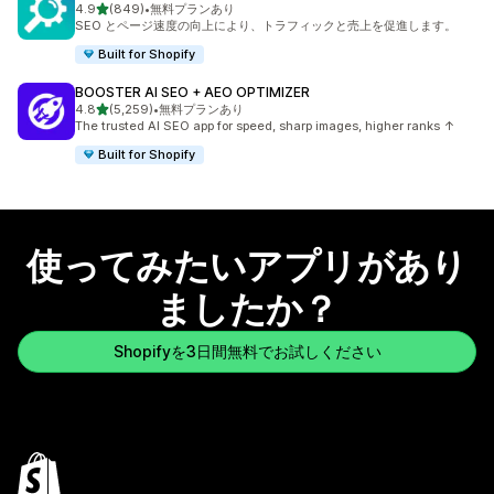
5つ星中
4.9
(849)
•
無料プランあり
合計レビュー数：849件
SEO とページ速度の向上により、トラフィックと売上を促進します。
Built for Shopify
BOOSTER AI SEO + AEO OPTIMIZER
5つ星中
4.8
(5,259)
•
無料プランあり
合計レビュー数：5259件
The trusted AI SEO app for speed, sharp images, higher ranks ↑
Built for Shopify
使ってみたいアプリがあり
ましたか？
Shopifyを3日間無料でお試しください